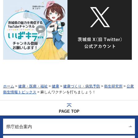
ホーム
>
健康・医療・福祉
>
健康
>
健康づくり・病気予防
>
衛生研究所
>
公衆
衛生情報トピックス
> 麻しんワクチンを打ちましょう！
PAGE TOP
県庁総合案内