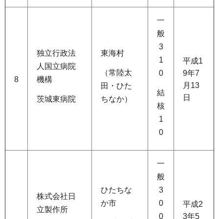
一
般
3
独立行政法
東海村
1
平成1
人国立病院
（常陸太
0
9年7
8
機構
月13
田・ひた
結
日
茨城東病院
ちなか）
核
1
0
一
般
ひたちな
3
株式会社日
か市
0
平成2
立製作所
0
3年5