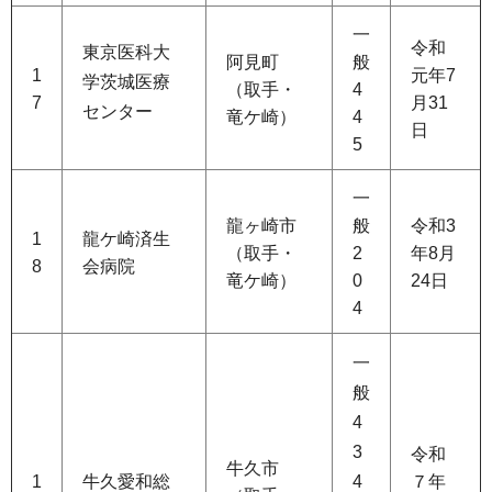
一
令和
東京医科大
阿見町
般
1
元年7
学茨城医療
（取手・
4
7
月31
センター
竜ケ崎）
4
日
5
一
龍ヶ崎市
般
令和3
1
龍ケ崎済生
（取手・
2
年8月
8
会病院
竜ケ崎）
0
24日
4
一
般
4
3
令和
牛久市
1
牛久愛和総
4
７年