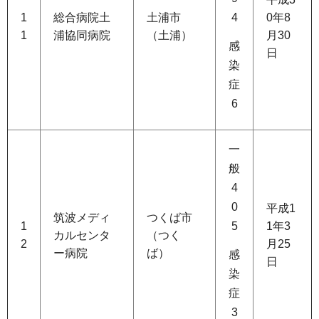
1
総合病院土
土浦市
4
0年8
1
浦協同病院
（土浦）
月30
感
日
染
症
6
一
般
4
0
平成1
筑波メディ
つくば市
1
5
1年3
カルセンタ
（つく
2
月25
ー病院
ば）
感
日
染
症
3