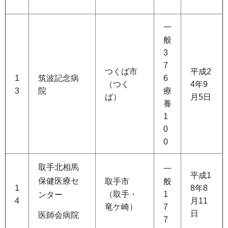
一
般
3
7
つくば市
平成2
1
筑波記念病
6
（つく
4年9
3
院
療
ば）
月5日
養
1
0
0
取手北相馬
一
平成1
保健医療セ
取手市
般
1
8年8
（取手・
1
ンター
4
月11
竜ケ崎）
7
日
医師会病院
7