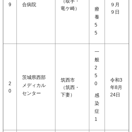
（取手・
9
合病院
９月
竜ケ崎）
療
９日
養
5
5
一
般
2
5
茨城県西部
筑西市
令和3
2
0
メディカル
（筑西・
年8月
0
センター
下妻）
24日
感
染
症
1