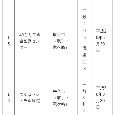
一
般
4
0
平成2
JAとりで総
取手市
1
6
0年5
合医療セン
（取手・
5
月30
ター
竜ケ崎）
感
日
染
症
8
一
平成3
牛久市
般
1
つくばセン
0年8
（取手・
3
6
トラル病院
月30
竜ケ崎）
1
日
3