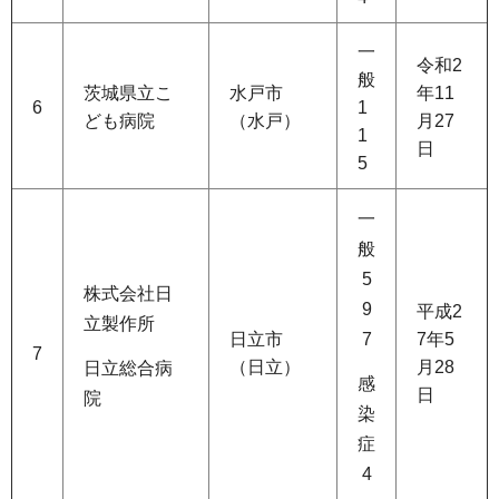
一
令和2
般
茨城県立こ
水戸市
年11
6
1
ども病院
（水戸）
月27
1
日
5
一
般
5
株式会社日
9
平成2
立製作所
日立市
7
7年5
7
（日立）
月28
日立総合病
感
日
院
染
症
4