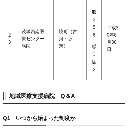
一
般
3
5
平成3
茨城西南医
境町（古
2
6
0年8
療センター
河・坂
3
月30
病院
東）
感
日
染
症
2
地域医療支援病院 Q＆A
Q1 いつから始まった制度か