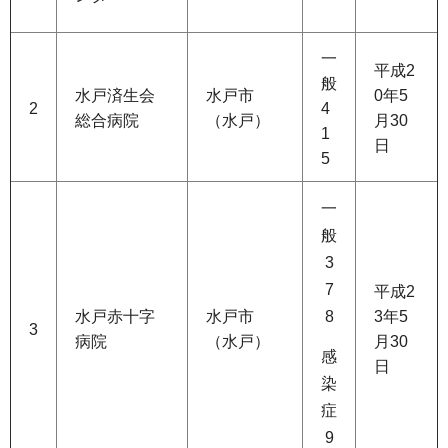
一
平成2
般
水戸済生会
水戸市
0年5
2
4
総合病院
（水戸）
月30
1
日
5
一
般
3
7
平成2
水戸赤十字
水戸市
8
3年5
3
病院
（水戸）
月30
感
日
染
症
9