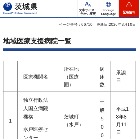
茨城県
文字サイズ・
Foreign
緊急情報
色合い変更
Language
ページ番号：66710
更新日:2026年3月10日
地域医療支援病院一覧
所在地
病
承認
医療機関名
（医療
床
日
圏）
数
独立行政法
一
人国立病院
平成1
般
機構
茨城町
8年8
5
1
（水戸）
月11
0
水戸医療セ
日
0
ンター