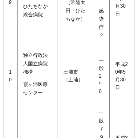
（常陸太
9
月30
ひたちなか
田・ひた
感
日
総合病院
ちなか）
染
症
2
独立行政法
一
人国立病院
平成2
般
1
機構
土浦市
0年5
2
0
（土浦）
月30
5
霞ヶ浦医療
日
0
センター
一
般
7
9
平成3