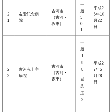
一
平成2
古河市
般
2
友愛記念病
6年10
（古河・
3
1
院
月22
坂東）
0
日
1
一
般
1
9
平成2
古河市
2
古河赤十字
8
7年5
（古河・
2
病院
月28
坂東）
感
日
染
症
2