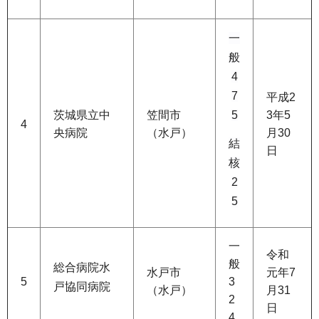
一
般
4
7
平成2
茨城県立中
笠間市
5
3年5
4
央病院
（水戸）
月30
結
日
核
2
5
一
令和
般
総合病院水
水戸市
元年7
5
3
戸協同病院
（水戸）
月31
2
日
4