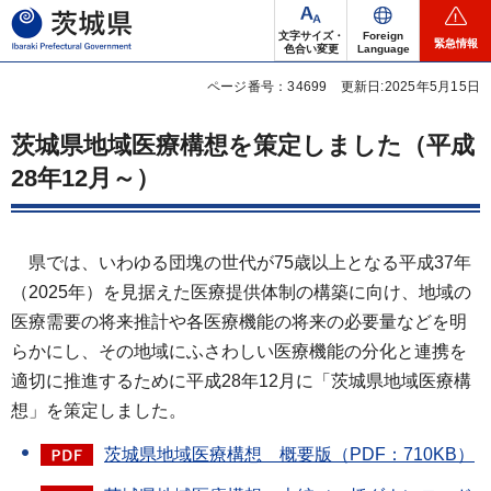
茨城県
文字サイズ・
Foreign
緊急情報
色合い変更
Language
ページ番号：34699
更新日:2025年5月15日
茨城県地域医療構想を策定しました（平成
28年12月～）
県
では、いわゆる団塊の世代が75歳以上となる平成37年
（2025年）を見据えた医療提供体制の構築に向け、地域の
医療需要の将来推計や各医療機能の将来の必要量などを明
らかにし、その地域にふさわしい医療機能の分化と連携を
適切に推進するために平成28年12月に「茨城県地域医療構
想」を策定しました。
茨城県地域医療構想 概要版（PDF：710KB）