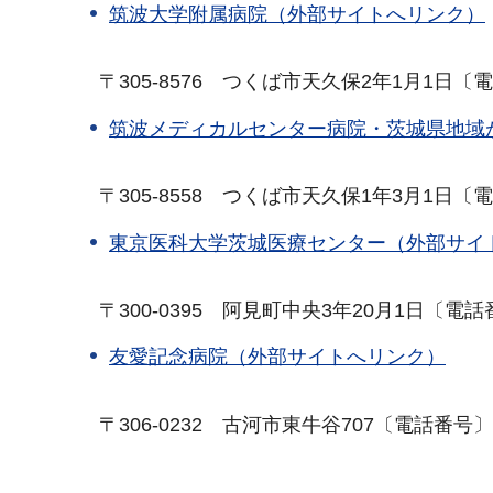
筑波大学附属病院（外部サイトへリンク）
〒
305-8576
つ
くば市天久保2年1月1日〔電話番
筑波メディカルセンター病院・茨城県地域
〒
305-8558
つ
くば市天久保1年3月1日〔電話番
東京医科大学茨城医療センター（外部サイ
〒
300-0395
阿
見町中央3年20月1日〔電話番号〕
友愛記念病院（外部サイトへリンク）
〒
306-0232
古
河市東牛谷707〔電話番号〕028