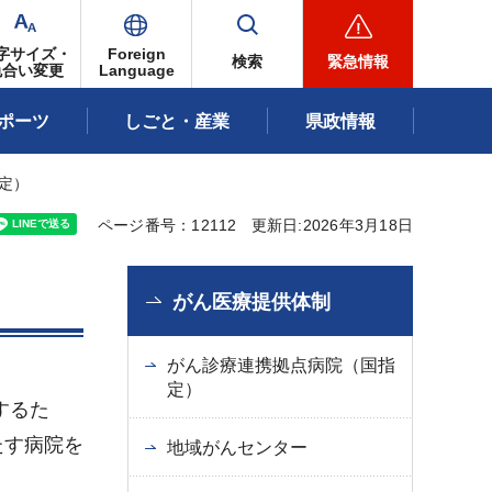
字サイズ・
Foreign
検索
緊急情報
色合い変更
Language
ポーツ
しごと・産業
県政情報
定）
ページ番号：12112
更新日:2026年3月18日
がん医療提供体制
がん診療連携拠点病院（国指
定）
するた
たす病院を
地域がんセンター