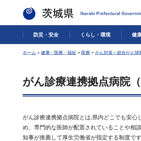
茨城県
防災・安全
くらし・環境
健
ホーム
>
健康・医療・福祉
>
医療
>
がん対策～総合がん情
がん診療連携拠点病院（
がん診療連携拠点病院とは,県内どこでも安心
め、専門的な医師が配置されていることや相
知事が推薦して厚生労働省が指定する制度で