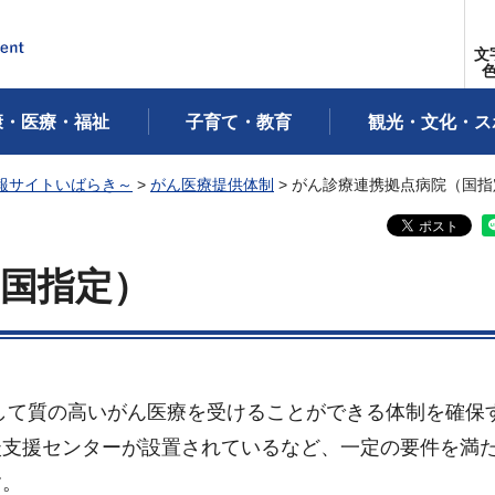
文
康・医療・福祉
子育て・教育
観光・文化・ス
報サイトいばらき～
>
がん医療提供体制
> がん診療連携拠点病院（国指
国指定）
して質の高いがん医療を受けることができる体制を確保
談支援センターが設置されているなど、一定の要件を満
す。