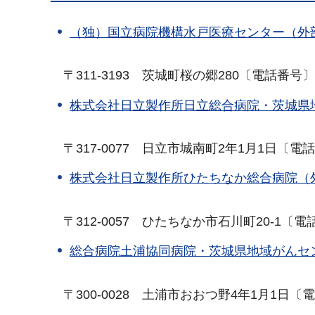
（独）国立病院機構水戸医療センター（外
〒
311-3193
茨
城町桜の郷280〔電話番号〕029
株式会社日立製作所日立総合病院・茨城県
〒
317-0077
日
立市城南町2年1月1日〔電話番号
株式会社日立製作所ひたちなか総合病院（
〒
312-0057
ひ
たちなか市石川町20-1〔電話番号
総合病院土浦協同病院・茨城県地域がんセ
〒
300-0028
土
浦市おおつ野4年1月1日〔電話番