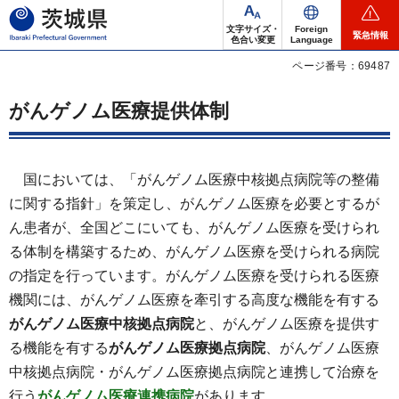
茨城県
文字サイズ・
Foreign
緊急情報
色合い変更
Language
ページ番号：69487
がんゲノム医療提供体制
国においては、「がんゲノム医療中核拠点病院等の整備
に関する指針」を策定し、がんゲノム医療を必要とするが
ん患者が、全国どこにいても、がんゲノム医療を受けられ
る体制を構築するため、がんゲノム医療を受けられる病院
の指定を行っています。がんゲノム医療を受けられる医療
機関には、がんゲノム医療を牽引する高度な機能を有する
がんゲノム医療中核拠点病院
と、がんゲノム医療を提供す
る機能を有する
がんゲノム医療拠点病院
、がんゲノム医療
中核拠点病院・がんゲノム医療拠点病院と連携して治療を
行う
がんゲノム医療連携病院
があります。