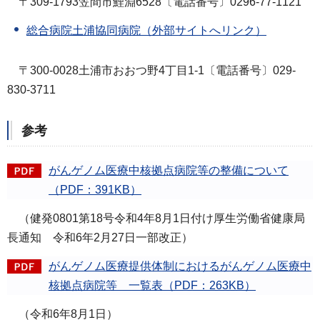
〒309-1793笠間市鯉淵6528〔電話番号〕0296-77-1121
総合病院土浦協同病院（外部サイトへリンク）
〒300-0028土浦市おおつ野4丁目1-1〔電話番号〕029-
830-3711
参考
がんゲノム医療中核拠点病院等の整備について
（PDF：391KB）
（健発0801第18号令和4年8月1日付け厚生労働省健康局
長通知 令和6年2月27日一部改正）
がんゲノム医療提供体制におけるがんゲノム医療中
核拠点病院等 一覧表（PDF：263KB）
（令和6年8月1日）