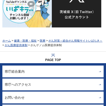
ホーム
>
健康・医療・福祉
>
医療
>
がん対策～総合がん情報サイトいばらき～
>
がん医療提供体制
> がんゲノム医療提供体制
PAGE TOP
県庁総合案内
県庁へのアクセス
お問い合わせ