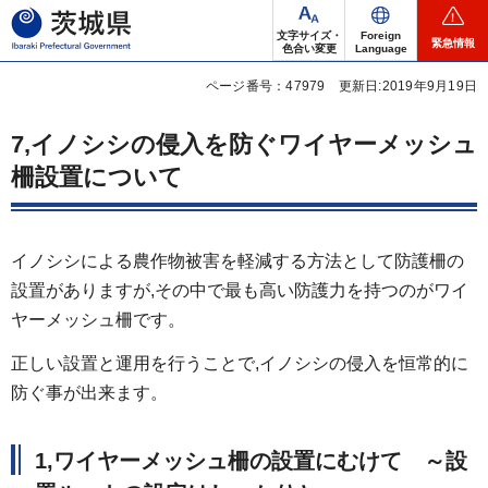
茨城県
文字サイズ・
Foreign
緊急情報
色合い変更
Language
ページ番号：47979
更新日:2019年9月19日
7,イノシシの侵入を防ぐワイヤーメッシュ
柵設置について
イノシシによる農作物被害を軽減する方法として防護柵の
設置がありますが,その中で最も高い防護力を持つのがワイ
ヤーメッシュ柵です。
正しい設置と運用を行うことで,イノシシの侵入を恒常的に
防ぐ事が出来ます。
1,ワイヤーメッシュ柵の設置にむけて ～設