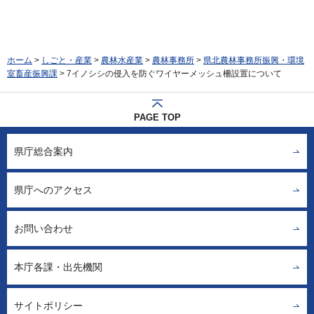
ホーム
>
しごと・産業
>
農林水産業
>
農林事務所
>
県北農林事務所振興・環境
室畜産振興課
> 7イノシシの侵入を防ぐワイヤーメッシュ柵設置について
PAGE TOP
県庁総合案内
県庁へのアクセス
お問い合わせ
本庁各課・出先機関
サイトポリシー