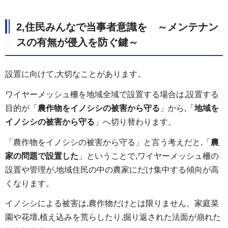
2,住民みんなで当事者意識を ～メンテナン
スの有無が侵入を防ぐ鍵～
設置に向けて,大切なことがあります。
ワイヤーメッシュ柵を地域全域で設置する場合は,設置する
目的が「
農作物をイノシシの被害から守る
」から,「
地域を
イノシシの被害から守る
」へ切り替わります。
「農作物をイノシシの被害から守る」と言う考えだと,「
農
家の問題で設置した
」ということで,ワイヤーメッシュ柵の
設置や管理が,地域住民の中の農家にだけ集中する傾向が高
くなります。
イノシシによる被害は,農作物だけとは限りません。家庭菜
園や花壇,植え込みを荒らしたり,掘り返された法面が崩れた