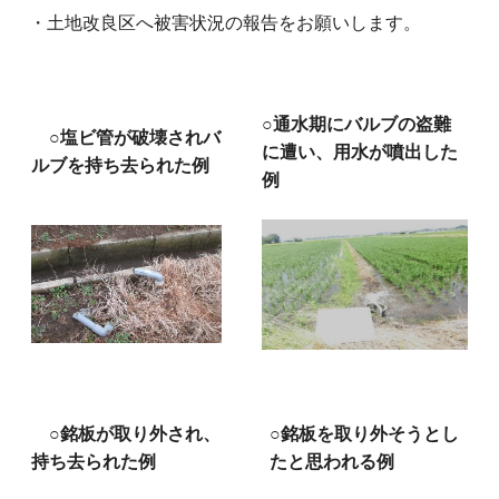
・⼟地改良区へ被害状況の報告をお願いします。
○通水期にバルブの盗難
○塩ビ管が破壊されバ
に遭い、用水が噴出した
ルブを持ち去られた例
例
○銘板が取り外され、
○銘板を取り外そうとし
持ち去られた例
たと思われる例