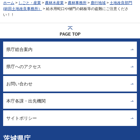
ホーム
>
しごと・産業
>
農林水産業
>
農林事務所
>
鹿行地域
>
土地改良部門
(鉾田土地改良事務所）
> 給水用蛇口や樋門の銘板等の盗難にご注意くださ
い！！
PAGE TOP
県庁総合案内
県庁へのアクセス
お問い合わせ
本庁各課・出先機関
サイトポリシー
茨城県庁