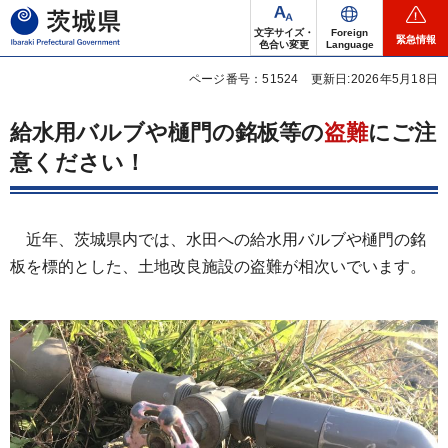
茨城県
文字サイズ・
Foreign
緊急情報
色合い変更
Language
ページ番号：51524
更新日:2026年5月18日
給水用バルブや樋門の銘板等の
盗難
にご注
意ください！
近年、茨城県内では、水田への給水用バルブや樋門の銘
板を標的とした、土地改良施設の盗難が相次いでいます。