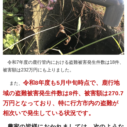
令和7年度の鹿行管内における盗難被害発生件数は18件、
被害額は232万円にも上りました。
令和8年度も5月中旬時点で、鹿行地
また、
域の盗難被害発生件数は8件、被害額は270.7
万円となっており、特に行方市内の盗難が
相次いで発生している状況です。
農家の皆様におかれましては、次のような