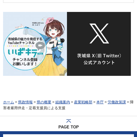
ホーム
>
県政情報
>
県の概要
>
組織案内
>
産業戦略部
>
本庁
>
労働政策課
> 障
害者雇用伴走・定着支援員による支援
PAGE TOP