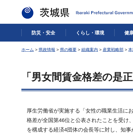
茨城県
防災・安全
くらし・環境
健
ホーム
>
県政情報
>
県の概要
>
組織案内
>
産業戦略部
>
本
「男女間賃金格差の是
厚生労働省が実施する「女性の職業生活に
格差が全国第46位と公表されたことを受け
を構成する経済4団体の会長等に対し、知事