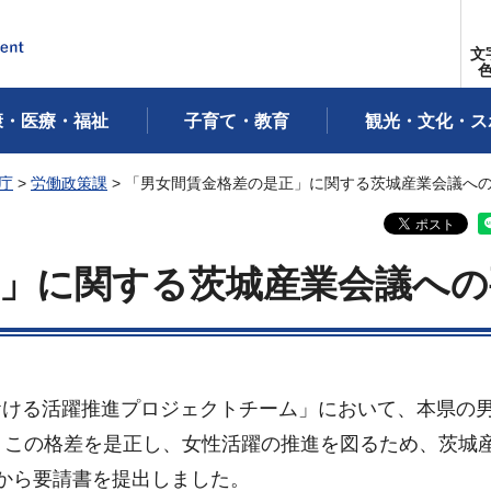
文
康・医療・福祉
子育て・教育
観光・文化・ス
庁
>
労働政策課
> 「男女間賃金格差の是正」に関する茨城産業会議へ
正」に関する茨城産業会議への
おける活躍推進プロジェクトチーム」において、本県の
、この格差を是正し、女性活躍の推進を図るため、茨城
から要請書を提出しました。