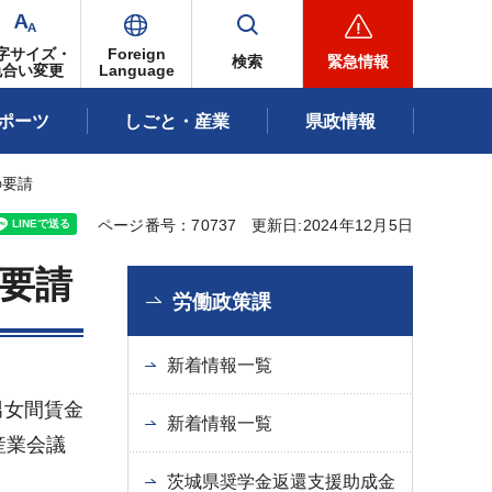
字サイズ・
Foreign
検索
緊急情報
色合い変更
Language
ポーツ
しごと・産業
県政情報
の要請
ページ番号：70737
更新日:2024年12月5日
要請
労働政策課
新着情報一覧
男女間賃金
新着情報一覧
産業会議
茨城県奨学金返還支援助成金