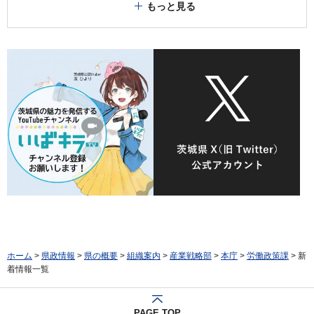
もっと見る
ホーム
>
県政情報
>
県の概要
>
組織案内
>
産業戦略部
>
本庁
>
労働政策課
> 新
着情報一覧
PAGE TOP