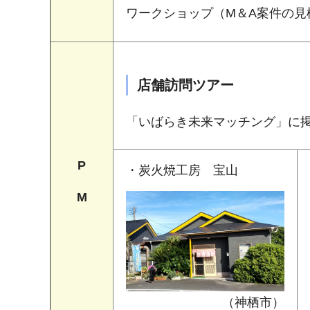
ワークショップ（M＆A案件の見
店舗訪問ツアー
「いばらき未来マッチング」に
P
・炭火焼工房 宝山
M
（神栖市）