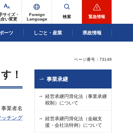
字サイズ・
Foreign
検索
緊急情報
色合い変更
Language
ポーツ
しごと・産業
県政情報
ページ番号：73149
ます！
事業承継
経営承継円滑化法（事業承継
税制）について
、事業者名
マッチング
経営承継円滑化法（金融支
援・会社法特例）について