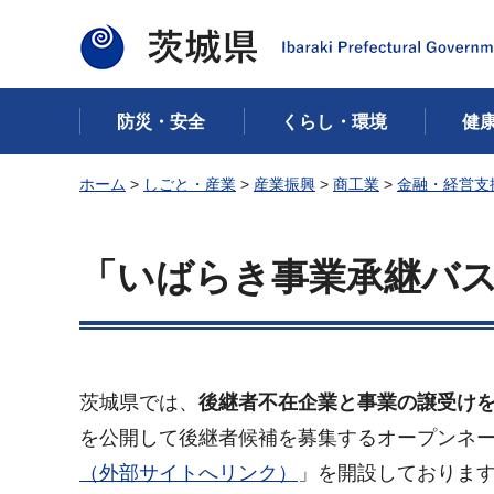
茨城県
防災・安全
くらし・環境
健
ホーム
>
しごと・産業
>
産業振興
>
商工業
>
金融・経営支
「いばらき事業承継バ
茨城県では、
後継者不在企業と事業の譲受け
を公開して後継者候補を募集するオープンネ
（外部サイトへリンク）
」を開設しておりま