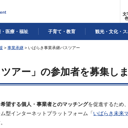
文
康・医療・福祉
子育て・教育
観光・文化・ス
援
>
事業承継
> いばらき事業承継バスツアー
スツアー」の参加者を募集し
を希望する個人・事業者とのマッチング
を促進するため
ーム型インターネットプラットフォーム「
いばらき未来
す。