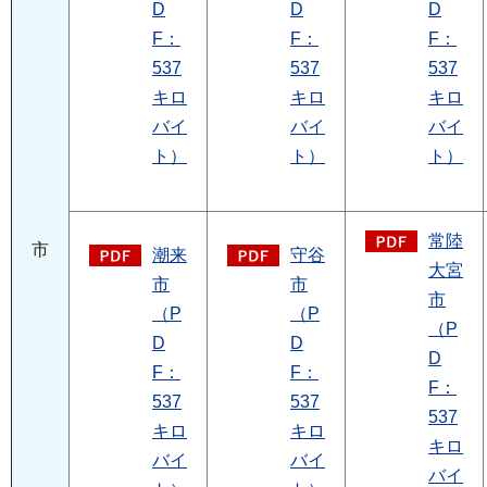
D
D
D
F：
F：
F：
537
537
537
キロ
キロ
キロ
バイ
バイ
バイ
ト）
ト）
ト）
常陸
市
潮来
守谷
大宮
市
市
市
（P
（P
（P
D
D
D
F：
F：
F：
537
537
537
キロ
キロ
キロ
バイ
バイ
バイ