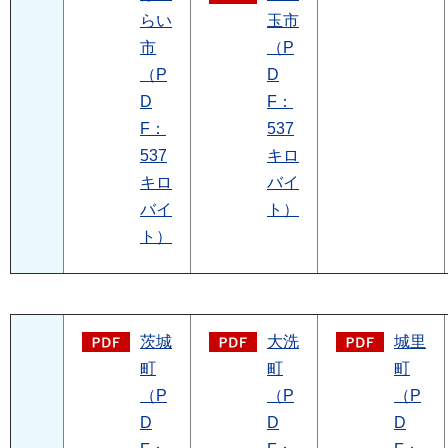
らい
玉市
市
（P
（P
D
D
F：
F：
537
537
キロ
キロ
バイ
バイ
ト）
ト）
茨城
大洗
城里
町
町
町
（P
（P
（P
D
D
D