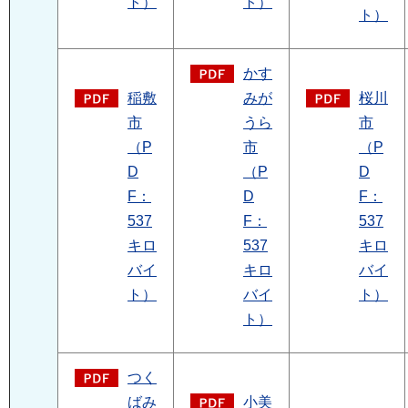
ト）
ト）
ト）
かす
稲敷
みが
桜川
市
うら
市
（P
市
（P
D
（P
D
F：
D
F：
537
F：
537
キロ
537
キロ
バイ
キロ
バイ
ト）
バイ
ト）
ト）
つく
ばみ
小美