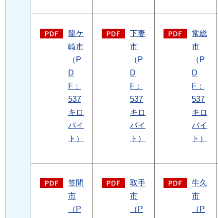
龍ケ
下妻
常総
崎市
市
市
（P
（P
（P
D
D
D
F：
F：
F：
537
537
537
キロ
キロ
キロ
バイ
バイ
バイ
ト）
ト）
ト）
笠間
取手
牛久
市
市
市
（P
（P
（P