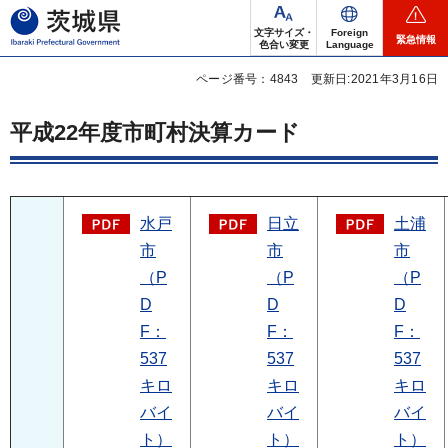
茨城県
文字サイズ・
Foreign
緊急情報
色合い変更
Language
ページ番号：4843
更新日:2021年3月16日
平成22年度市町村決算カード
水戸
日立
土浦
市
市
市
（P
（P
（P
D
D
D
F：
F：
F：
537
537
537
キロ
キロ
キロ
バイ
バイ
バイ
ト）
ト）
ト）