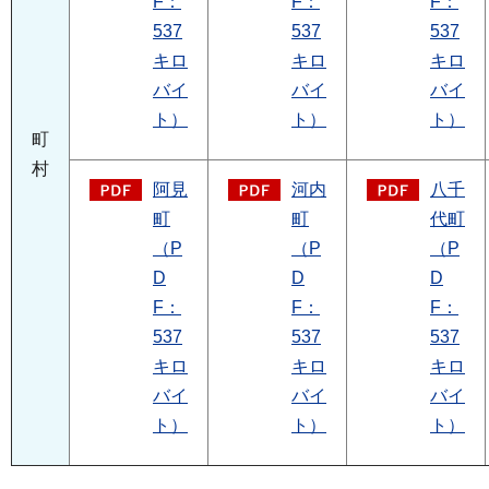
F：
F：
F：
537
537
537
キロ
キロ
キロ
バイ
バイ
バイ
ト）
ト）
ト）
町
村
阿見
河内
八千
町
町
代町
（P
（P
（P
D
D
D
F：
F：
F：
537
537
537
キロ
キロ
キロ
バイ
バイ
バイ
ト）
ト）
ト）