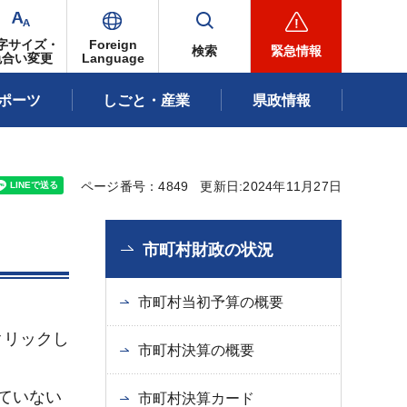
字サイズ・
Foreign
検索
緊急情報
色合い変更
Language
ポーツ
しごと・産業
県政情報
ページ番号：4849
更新日:2024年11月27日
市町村財政の状況
市町村当初予算の概要
クリックし
市町村決算の概要
ていない
市町村決算カード