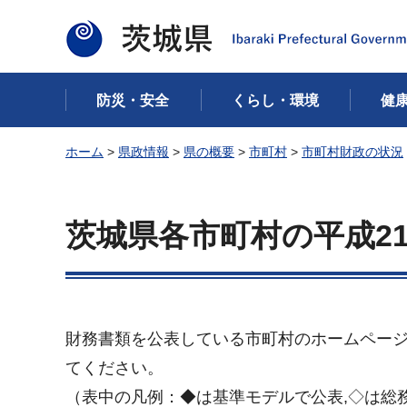
茨城県
防災・安全
くらし・環境
健
ホーム
>
県政情報
>
県の概要
>
市町村
>
市町村財政の状況
茨城県各市町村の平成2
財務書類を公表している市町村のホームペー
てください。
（表中の凡例：◆は基準モデルで公表,◇は総