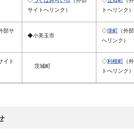
◇
つくばみらい市
（外部
◇
五霞町
（外
サイトへリンク）
トへリンク）
外部サ
◇
境町
（外部
◆小美玉市
へリンク）
サイト
◇
利根町
（外
茨城町
トへリンク）
せ