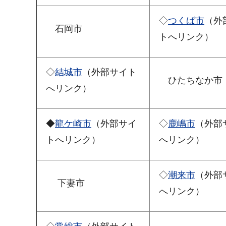
◇
つくば市
（外
石岡市
トへリンク）
◇
結城市
（外部サイト
ひたちなか市
へリンク）
◆
龍ケ崎市
（外部サイ
◇
鹿嶋市
（外部
トへリンク）
へリンク）
◇
潮来市
（外部
下妻市
へリンク）