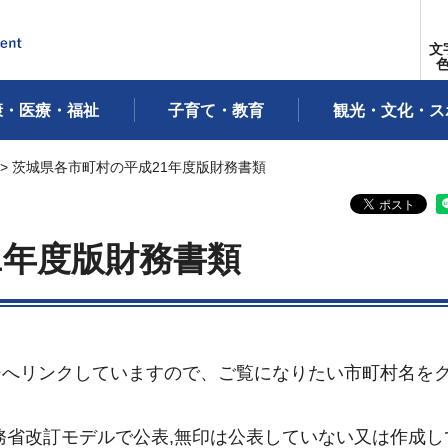
文
康・医療・福祉
子育て・教育
観光・文化・ス
> 茨城県各市町村の平成21年度版財務書類
1年度版財務書類
ジへリンクしていますので、ご覧になりたい市町村名を
務省改訂モデルで公表,無印は公表していない又は作成し