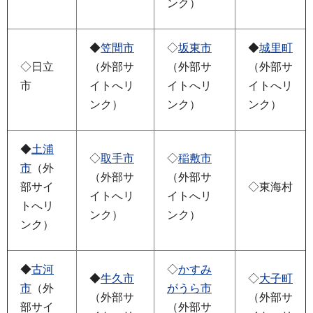
ンク）
◆
笠間市
◇
坂東市
◆
城里町
◇日立
（外部サ
（外部サ
（外部サ
市
イトへリ
イトへリ
イトへリ
ンク）
ンク）
ンク）
◆
土浦
◇
取手市
◇
稲敷市
市
（外
（外部サ
（外部サ
部サイ
◇東海村
イトへリ
イトへリ
トへリ
ンク）
ンク）
ンク）
◆
古河
◇
かすみ
◆
牛久市
◇
大子町
市
（外
がうら市
（外部サ
（外部サ
部サイ
（外部サ