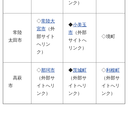
ンク）
◇
常陸大
◆
小美玉
宮市
（外
常陸
市
（外部
部サイト
◇境町
太田市
サイトへ
へリン
リンク）
ク）
◇
那珂市
◆
茨城町
◇
利根町
高萩
（外部サ
（外部サ
（外部サ
市
イトへリ
イトへリ
イトへリ
ンク）
ンク）
ンク）