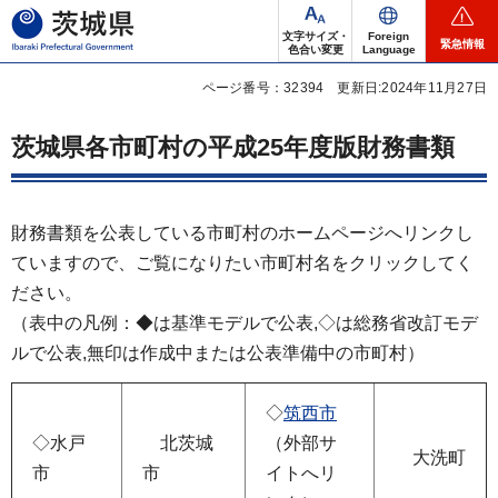
茨城県
文字サイズ・
Foreign
緊急情報
色合い変更
Language
ページ番号：32394
更新日:2024年11月27日
茨城県各市町村の平成25年度版財務書類
財務書類を公表している市町村のホームページへリンクし
ていますので、ご覧になりたい市町村名をクリックしてく
ださい。
（表中の凡例：◆は基準モデルで公表,◇は総務省改訂モデ
ルで公表,無印は作成中または公表準備中の市町村）
◇
筑西市
◇水戸
北茨城
（外部サ
大洗町
市
市
イトへリ