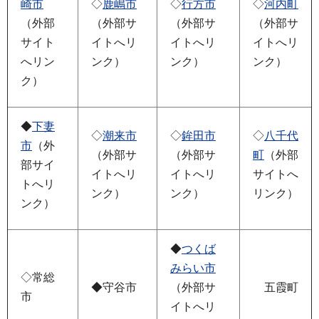
崎市
◇
鹿嶋市
◇
行方市
◇
河内町
（外部
（外部サ
（外部サ
（外部サ
サイト
イトへリ
イトへリ
イトへリ
へリン
ンク）
ンク）
ンク）
ク）
◆
下妻
◇
潮来市
◇
鉾田市
◇
八千代
市
（外
（外部サ
（外部サ
町
（外部
部サイ
イトへリ
イトへリ
サイトへ
トへリ
ンク）
ンク）
リンク）
ンク）
◆
つくば
みらい市
◇常総
◆守谷市
（外部サ
五霞町
市
イトへリ