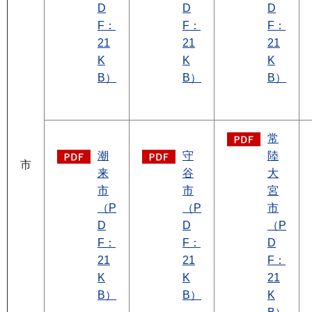
D
D
D
F：
F：
F：
21
21
21
K
K
K
B）
B）
B）
常
潮
守
陸
市
来
谷
大
市
市
宮
（P
（P
市
D
D
（P
F：
F：
D
21
21
F：
K
K
21
B）
B）
K