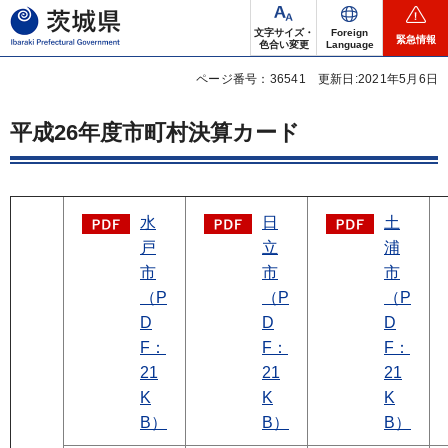
茨城県
文字サイズ・
Foreign
緊急情報
色合い変更
Language
ページ番号：36541
更新日:2021年5月6日
平成26年度市町村決算カード
水
日
土
戸
立
浦
市
市
市
（P
（P
（P
D
D
D
F：
F：
F：
21
21
21
K
K
K
B）
B）
B）