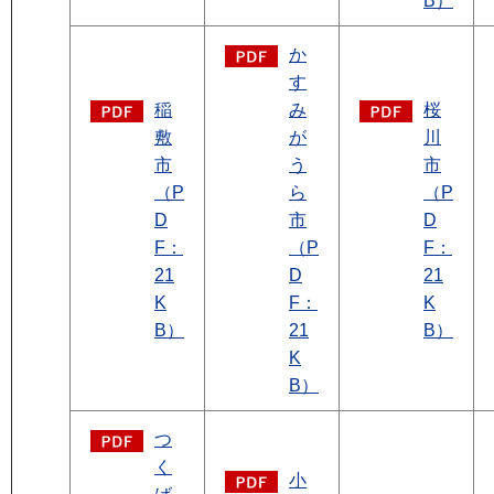
B）
か
す
稲
み
桜
敷
が
川
市
う
市
（P
ら
（P
D
市
D
F：
（P
F：
21
D
21
K
F：
K
B）
21
B）
K
B）
つ
く
小