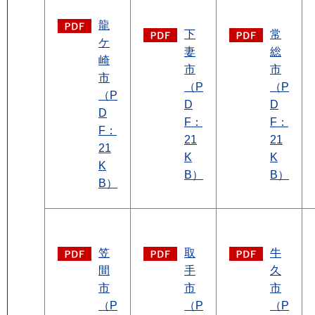
龍
下
常
ケ
妻
総
崎
市
市
市
（P
（P
（P
D
D
D
F：
F：
F：
21
21
21
K
K
K
B）
B）
B）
笠
取
牛
間
手
久
市
市
市
（P
（P
（P