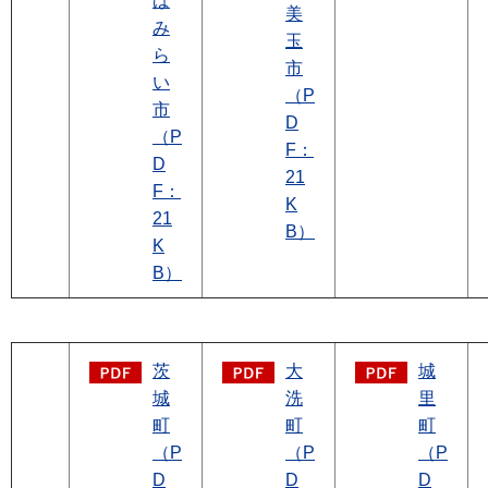
ば
美
み
玉
ら
市
い
（P
市
D
（P
F：
D
21
F：
K
21
B）
K
B）
茨
大
城
城
洗
里
町
町
町
（P
（P
（P
D
D
D