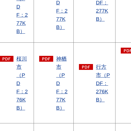
D
DF：
D
F：2
277K
F：2
77K
B）
77K
B）
B）
桜川
神栖
市
市
行方
（P
（P
市（P
D
D
DF：
F：2
F：2
276K
76K
77K
B）
B）
B）