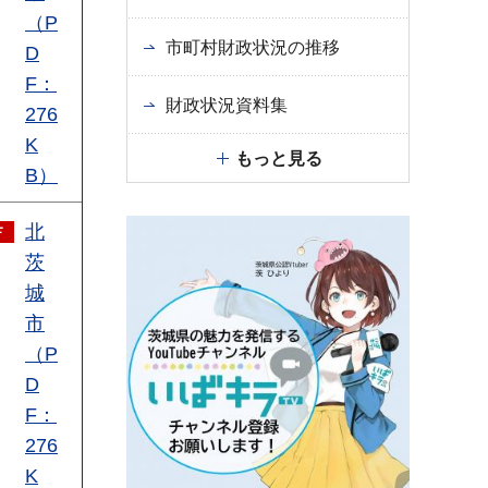
（P
市町村財政状況の推移
D
F：
財政状況資料集
276
K
もっと見る
B）
北
茨
城
市
（P
D
F：
276
K