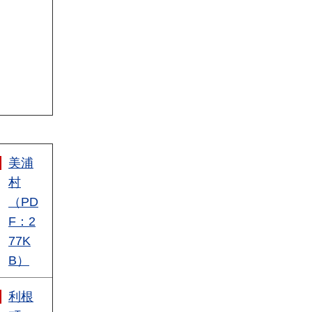
美浦
村
（PD
F：2
77K
B）
利根