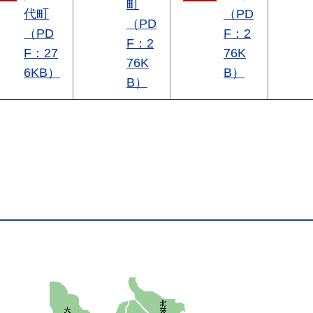
町
代町
（PD
（PD
（PD
F：2
F：2
F：27
76K
76K
6KB）
B）
B）