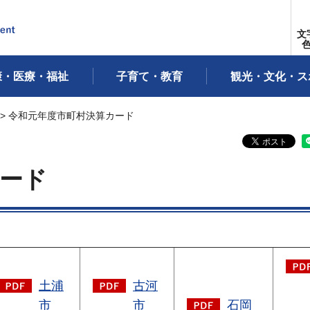
文
康・医療・福祉
子育て・教育
観光・文化・ス
> 令和元年度市町村決算カード
ード
土浦
古河
市
市
石岡