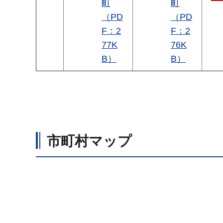
町
町
（PD
（PD
F：2
F：2
77K
76K
B）
B）
市町村マップ