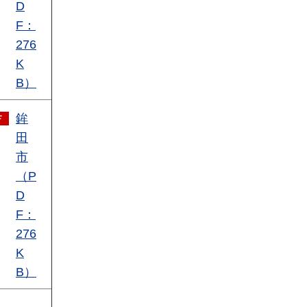
D
F：
276
K
B）
鉾
田
市
（P
D
F：
276
K
B）