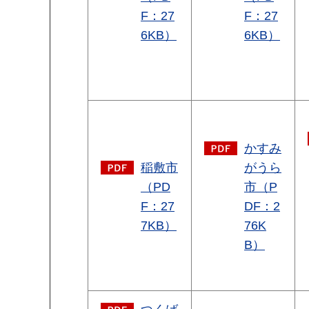
F：27
F：27
6KB）
6KB）
かすみ
稲敷市
がうら
（PD
市（P
F：27
DF：2
7KB）
76K
B）