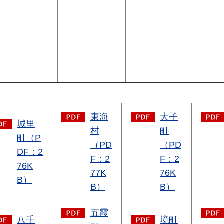
東海
大子
城里
村
町
町（P
（PD
（PD
DF：2
F：2
F：2
76K
77K
76K
B）
B）
B）
五霞
八千
境町