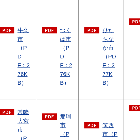
牛久
つく
ひた
市
ば市
ちな
（P
（P
か市
D
D
（PD
F：2
F：2
F：2
76K
76K
77K
B）
B）
B）
常陸
那珂
大宮
市
筑西
市
（P
市（P
（P