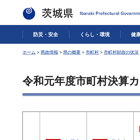
茨城県
防災・安全
くらし・環境
健
ホーム
>
県政情報
>
県の概要
>
市町村
>
市町村財政の状況
令和元年度市町村決算カ