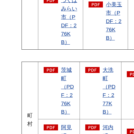
つくば
小美玉
みらい
市（P
市（P
DF：2
DF：2
76K
76K
B）
B）
茨城
大洗
町
町
（PD
（PD
F：2
F：2
76K
77K
B）
B）
町
村
阿見
河内