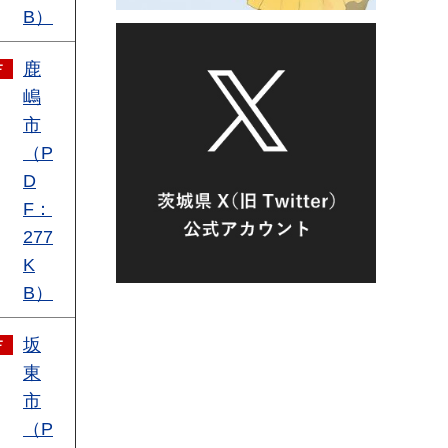
B）
鹿
嶋
市
（P
D
F：
277
K
B）
坂
東
市
（P