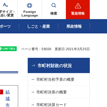
字サイズ・
Foreign
検索
緊急情報
色合い変更
Language
ポーツ
しごと・産業
県政情報
ページ番号：58026
更新日:2021年3月25日
市町村財政の状況
市町村当初予算の概要
結
市町村決算の概要
城
市町村決算カード
市