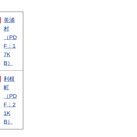
美浦
村
（PD
F：1
7K
B）
利根
町
（PD
F：2
1K
B）