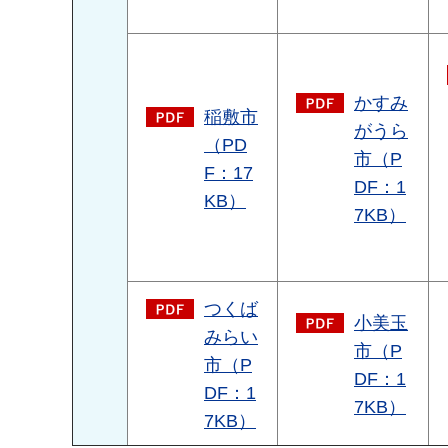
かすみ
稲敷市
がうら
（PD
市（P
F：17
DF：1
KB）
7KB）
つくば
小美玉
みらい
市（P
市（P
DF：1
DF：1
7KB）
7KB）