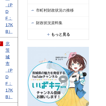
（P
市町村財政状況の推移
D
F：
財政状況資料集
17K
B）
もっと見る
北
茨
城
市
（P
D
F：
17K
B）