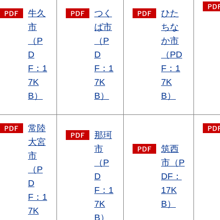
牛久
つく
ひた
市
ば市
ちな
（P
（P
か市
D
D
（PD
F：1
F：1
F：1
7K
7K
7K
B）
B）
B）
常陸
那珂
大宮
市
筑西
市
（P
市（P
（P
D
DF：
D
F：1
17K
F：1
7K
B）
7K
B）