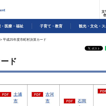
文
康・医療・福祉
子育て・教育
観光・文化・ス
> 平成25年度市町村決算カード
カード
土浦
古河
市
市
石岡