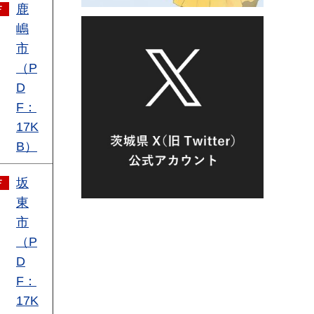
鹿
嶋
市
（P
D
F：
17K
B）
坂
東
市
（P
D
F：
17K