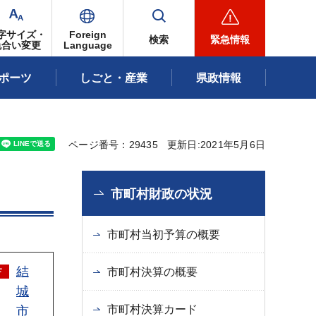
字サイズ・
Foreign
検索
緊急情報
色合い変更
Language
ポーツ
しごと・産業
県政情報
ページ番号：29435
更新日:2021年5月6日
市町村財政の状況
市町村当初予算の概要
結
市町村決算の概要
城
市町村決算カード
市