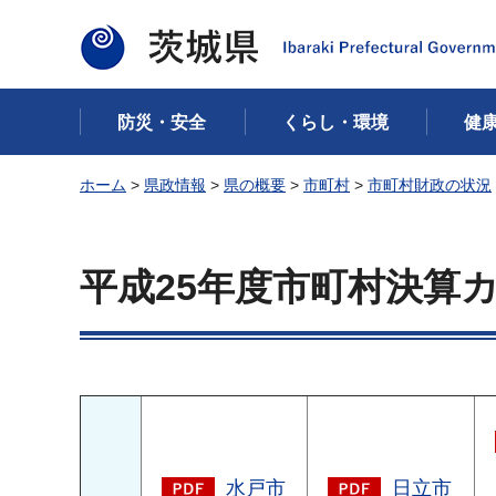
茨城県
防災・安全
くらし・環境
健
ホーム
>
県政情報
>
県の概要
>
市町村
>
市町村財政の状況
平成25年度市町村決算
水戸市
日立市