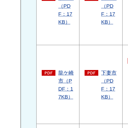
（PD
（PD
F：17
F：17
KB）
KB）
龍ケ崎
下妻市
市（P
（PD
DF：1
F：17
7KB）
KB）