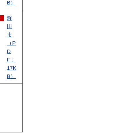
B）
鉾
田
市
（P
D
F：
17K
B）