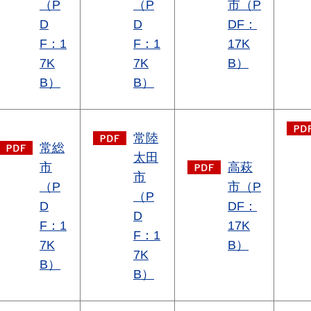
（P
（P
市（P
D
D
DF：
F：1
F：1
17K
7K
7K
B）
B）
B）
常陸
常総
太田
市
高萩
市
（P
市（P
（P
D
DF：
D
F：1
17K
F：1
7K
B）
7K
B）
B）