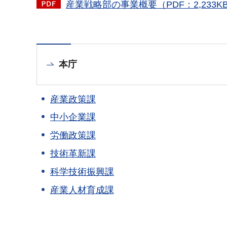
産業戦略部の事業概要（PDF：2,233K
本庁
産業政策課
中小企業課
労働政策課
技術革新課
科学技術振興課
産業人材育成課