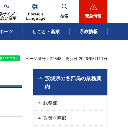
字サイズ・
Foreign
検索
緊急情報
色合い変更
Language
ポーツ
しごと・産業
県政情報
ページ番号：22548
更新日:2026年5月11日
茨城県の各部局の業務案
内
総務部
政策企画部