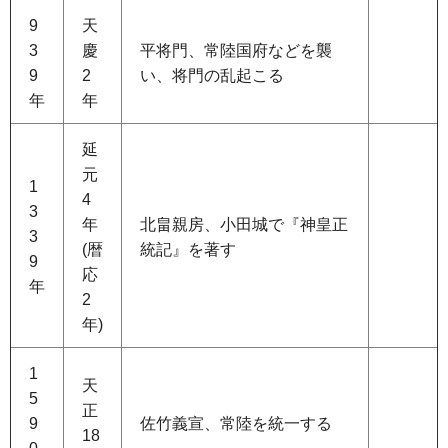
9
天
3
慶
平将門、常陸国府などを襲
9
2
い、将門の乱起こる
年
年
延
元
1
4
3
年
北畠親房、小田城で『神皇正
3
(暦
統記』を著す
9
応
年
2
年)
1
天
5
正
9
佐竹義宣、常陸を統一する
18