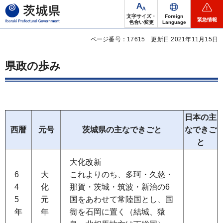
茨城県
文字サイズ・
Foreign
緊急情報
色合い変更
Language
ページ番号：17615
更新日:2021年11月15日
県政の歩み
日本の主
西暦
元号
茨城県の主なできごと
なできご
と
大化改新
6
大
これよりのち、多珂・久慈・
4
化
那賀・茨城・筑波・新治の6
5
元
国をあわせて常陸国とし、国
年
年
衙を石岡に置く（結城、猿