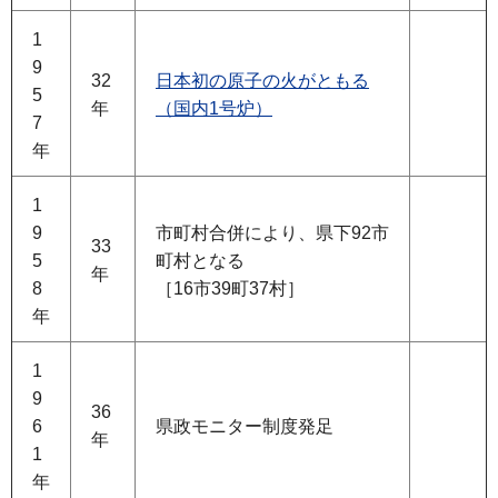
1
9
32
日本初の原子の火がともる
5
年
（国内1号炉）
7
年
1
9
市町村合併により、県下92市
33
5
町村となる
年
8
［16市39町37村］
年
1
9
36
6
県政モニター制度発足
年
1
年