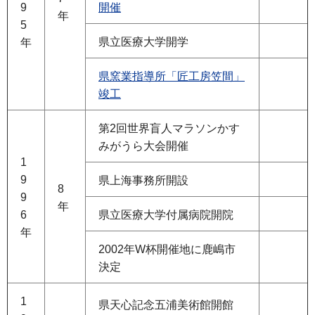
9
開催
年
5
県立医療大学開学
年
県窯業指導所「匠工房笠間」
竣工
第2回世界盲人マラソンかす
みがうら大会開催
1
9
県上海事務所開設
8
9
年
6
県立医療大学付属病院開院
年
2002年W杯開催地に鹿嶋市
決定
1
県天心記念五浦美術館開館