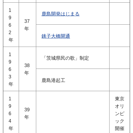
1
鹿島開発はじまる
9
37
6
年
2
銚子大橋開通
年
1
「茨城県民の歌」制定
9
38
6
年
3
鹿島港起工
年
1
東京
9
オリ
39
6
ンピ
年
4
ック
年
開催