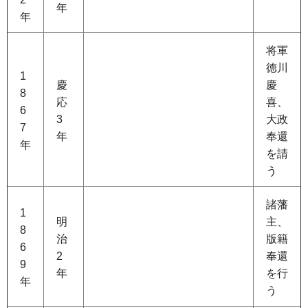
年
年
将軍
徳川
1
慶
慶
8
応
喜、
6
3
大政
7
年
奉還
年
を請
う
諸藩
1
明
主、
8
治
版籍
6
2
奉還
9
年
を行
年
う