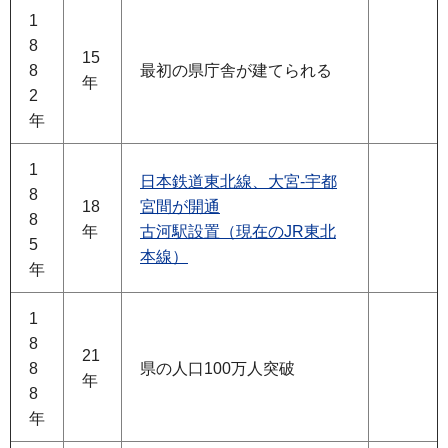
1
8
15
8
最初の県庁舎が建てられる
年
2
年
1
日本鉄道東北線、大宮-宇都
8
18
宮間が開通
8
年
古河駅設置（現在のJR東北
5
本線）
年
1
8
21
8
県の人口100万人突破
年
8
年