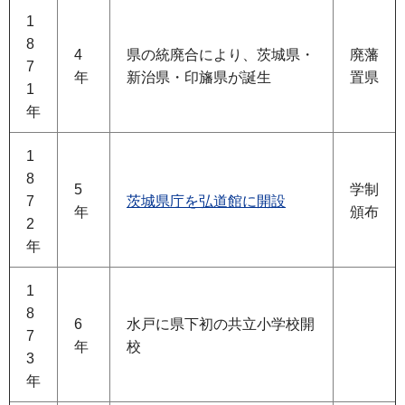
1
8
4
県の統廃合により、茨城県・
廃藩
7
年
新治県・印旛県が誕生
置県
1
年
1
8
5
学制
7
茨城県庁を弘道館に開設
年
頒布
2
年
1
8
6
水戸に県下初の共立小学校開
7
年
校
3
年