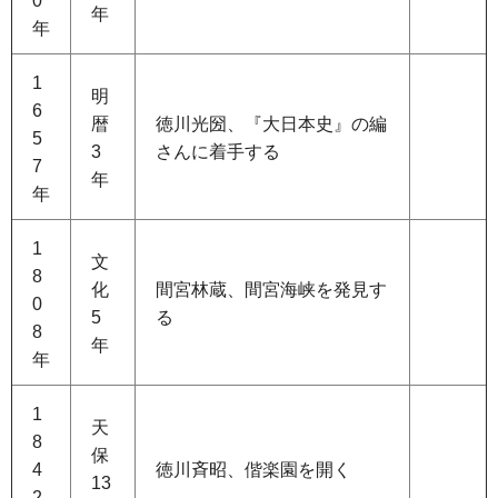
0
年
年
1
明
6
暦
徳川光圀、『大日本史』の編
5
3
さんに着手する
7
年
年
1
文
8
化
間宮林蔵、間宮海峡を発見す
0
5
る
8
年
年
1
天
8
保
4
徳川斉昭、偕楽園を開く
13
2