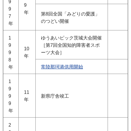
9
9
9
年
第8回全国「みどりの愛護」
7
のつどい開催
年
1
ゆうあいピック茨城大会開催
9
［第7回全国知的障害者スポ
10
9
ーツ大会］
年
8
常陸那珂港供用開始
年
1
9
11
9
新県庁舎竣工
年
9
年
2