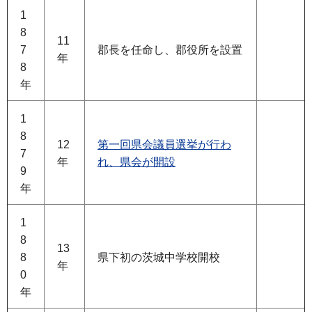
1
8
11
7
郡長を任命し、郡役所を設置
年
8
年
1
8
12
第一回県会議員選挙が行わ
7
年
れ、県会が開設
9
年
1
8
13
8
県下初の茨城中学校開校
年
0
年