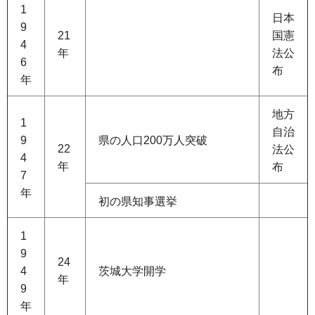
1
日本
9
21
国憲
4
年
法公
6
布
年
地方
1
自治
9
県の人口200万人突破
22
法公
4
年
布
7
年
初の県知事選挙
1
9
24
4
茨城大学開学
年
9
年