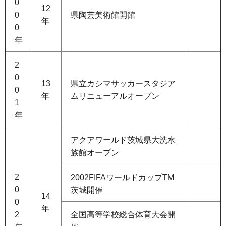
0
12
0
県陶芸美術館開館
年
0
年
2
0
13
県立カシマサッカースタジア
0
年
ムリニューアルオープン
1
年
アクアワールド茨城県大洗水
族館オープン
2
2002FIFAワールドカップTM
0
茨城開催
14
0
年
2
全国高等学校総合体育大会開