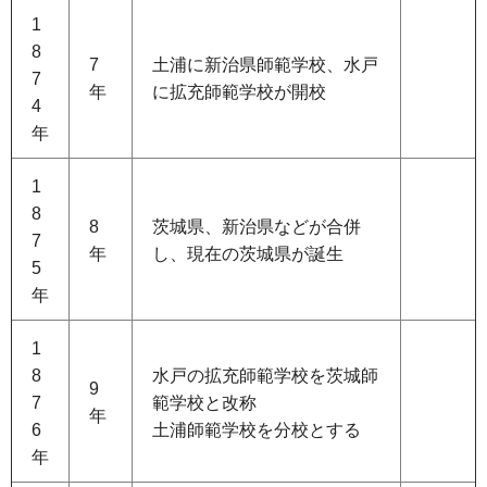
1
8
7
土浦に新治県師範学校、水戸
7
年
に拡充師範学校が開校
4
年
1
8
8
茨城県、新治県などが合併
7
年
し、現在の茨城県が誕生
5
年
1
8
水戸の拡充師範学校を茨城師
9
7
範学校と改称
年
6
土浦師範学校を分校とする
年