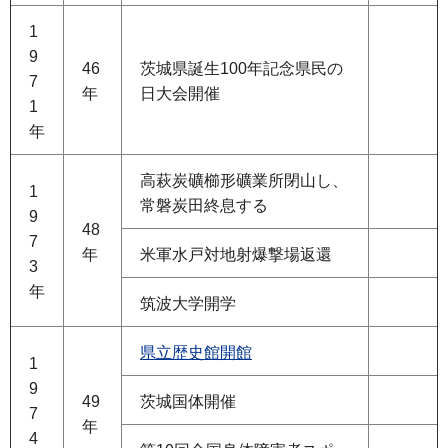
1
9
46
茨城県誕生100年記念県民の
7
年
日大会開催
1
年
高萩炭礦櫛形礦業所閉山し、
1
常磐炭田終息する
9
48
7
年
米軍水戸対地射爆撃場返還
3
年
筑波大学開学
県立歴史館開館
1
9
49
茨城国体開催
7
年
4