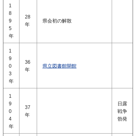
1
8
28
9
県会初の解散
年
5
年
1
9
36
0
県立図書館開館
年
3
年
1
9
日露
37
0
戦争
年
4
勃発
年