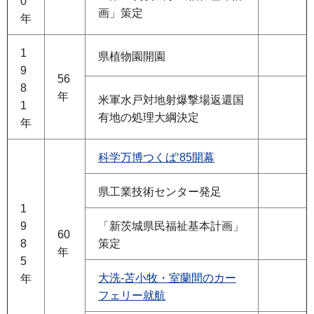
0
画」策定
年
1
県植物園開園
9
56
8
年
米軍水戸対地射爆撃場返還国
1
有地の処理大綱決定
年
科学万博つくば‘85開幕
県工業技術センター発足
1
9
「新茨城県民福祉基本計画」
60
8
策定
年
5
大洗-苫小牧・室蘭間のカー
年
フェリー就航