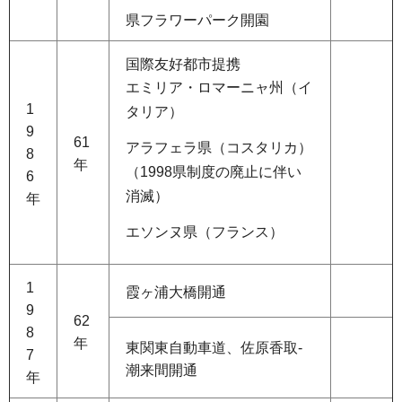
県フラワーパーク開園
国際友好都市提携
エミリア・ロマーニャ州（イ
1
タリア）
9
61
アラフェラ県（コスタリカ）
8
年
（1998県制度の廃止に伴い
6
消滅）
年
エソンヌ県（フランス）
1
霞ヶ浦大橋開通
9
62
8
年
東関東自動車道、佐原香取-
7
潮来間開通
年