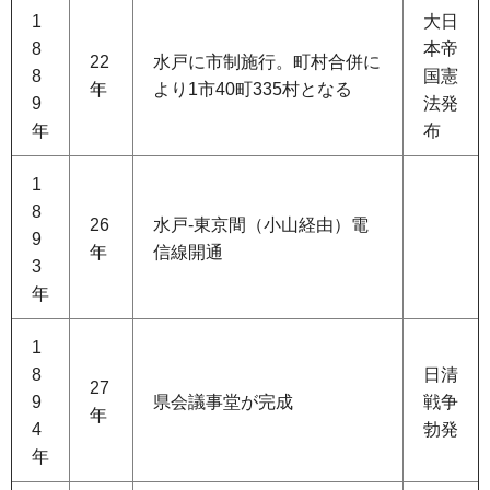
1
大日
8
本帝
22
水戸に市制施行。町村合併に
8
国憲
年
より1市40町335村となる
9
法発
年
布
1
8
26
水戸-東京間（小山経由）電
9
年
信線開通
3
年
1
8
日清
27
9
県会議事堂が完成
戦争
年
4
勃発
年