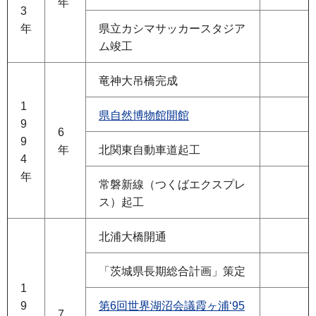
年
3
年
県立カシマサッカースタジア
ム竣工
竜神大吊橋完成
1
県自然博物館開館
9
6
9
年
北関東自動車道起工
4
年
常磐新線（つくばエクスプレ
ス）起工
北浦大橋開通
「茨城県長期総合計画」策定
1
9
第6回世界湖沼会議霞ヶ浦‘95
7