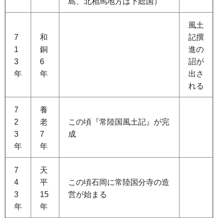
島、北相馬地方は下総国）
風土
7
和
記撰
1
銅
進の
3
6
詔が
年
年
出さ
れる
7
養
2
老
この頃『常陸国風土記』が完
3
7
成
年
年
7
天
4
平
この頃石岡に常陸国分寺の造
3
15
営が始まる
年
年