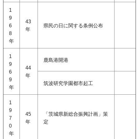
1
9
43
6
県民の日に関する条例公布
年
8
年
1
鹿島港開港
9
44
6
年
9
筑波研究学園都市起工
年
1
9
45
「茨城県新総合振興計画」策
7
年
定
0
年