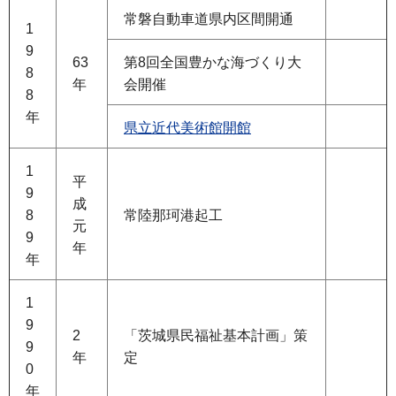
常磐自動車道県内区間開通
1
9
63
第8回全国豊かな海づくり大
8
年
会開催
8
年
県立近代美術館開館
1
平
9
成
8
常陸那珂港起工
元
9
年
年
1
9
2
「茨城県民福祉基本計画」策
9
年
定
0
年