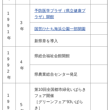
予防医学プラザ（県立健康プ
1
ラザ）開館
9
3
9
年
国営ひたち海浜公園一部開園
1
年
新県章を導入
1
県総合福祉会館開館
9
4
9
年
2
県農業総合センター発足
年
第10回全国都市緑化いばらき
1
フェア開催
9
［グリーンフェア‘93いばら
5
9
き］