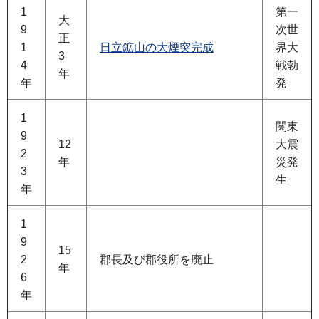
1
第一
大
9
次世
正
1
日立鉱山の大煙突完成
界大
3
4
戦勃
年
年
発
1
関東
9
12
大震
2
年
災発
3
生
年
1
9
15
2
郡長及び郡役所を廃止
年
6
年