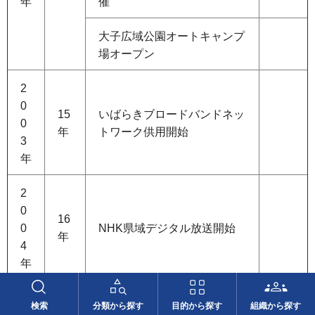
年
催
大子広域公園オートキャンプ
場オープン
2
0
15
いばらきブロードバンドネッ
0
年
トワーク供用開始
3
年
2
0
16
0
NHK県域デジタル放送開始
年
4
年
霞ケ浦環境科学センターオー
2
検索
分類から探す
目的から探す
組織から探す