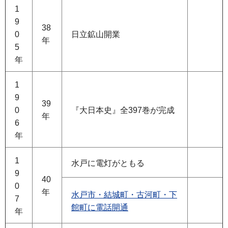
1
9
38
0
日立鉱山開業
年
5
年
1
9
39
0
『大日本史』全397巻が完成
年
6
年
1
水戸に電灯がともる
9
40
0
年
水戸市・結城町・古河町・下
7
館町に電話開通
年