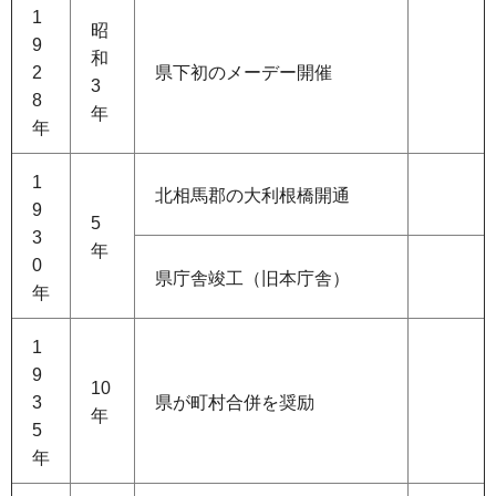
1
昭
9
和
2
県下初のメーデー開催
3
8
年
年
1
北相馬郡の大利根橋開通
9
5
3
年
0
県庁舎竣工（旧本庁舎）
年
1
9
10
3
県が町村合併を奨励
年
5
年