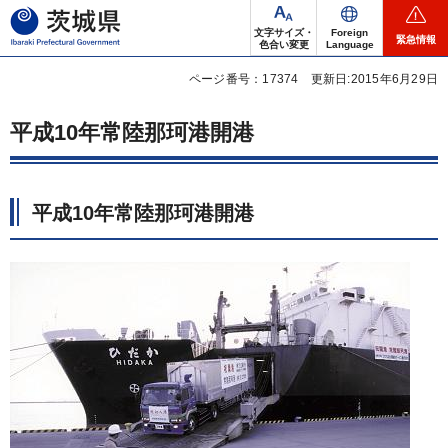
茨城県
文字サイズ・
Foreign
緊急情報
色合い変更
Language
ページ番号：17374
更新日:2015年6月29日
平成10年常陸那珂港開港
平成10年常陸那珂港開港