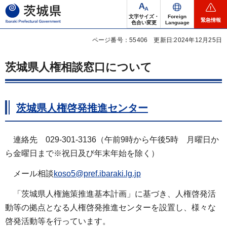
茨城県
文字サイズ・
Foreign
緊急情報
色合い変更
Language
ページ番号：55406
更新日:2024年12月25日
茨城県人権相談窓口について
茨城県人権啓発推進センター
連絡先 029-301-3136（午前9時から午後5時 月曜日か
ら金曜日まで※祝日及び年末年始を除く）
メール相談
koso5@pref.ibaraki.lg.jp
「
茨城県人権施策推進基本計画」に基づき、人権啓発活
動等の拠点となる人権啓発推進センターを設置し、様々な
啓発活動等を行っています。