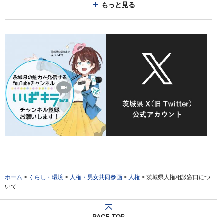
もっと見る
ホーム
>
くらし・環境
>
人権・男女共同参画
>
人権
> 茨城県人権相談窓口につ
いて
PAGE TOP