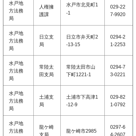
水戸地
水戸市北見町1
人権擁
029-22
方法務
-1
護課
7-9920
局
水戸地
日立支
日立市弁天町2
0294-2
方法務
局
-13-15
1-2253
局
水戸地
常陸太
常陸太田市山
0294-7
方法務
田支局
下町1221-1
3-0221
局
水戸地
土浦支
土浦市下高津1
029-82
方法務
局
-12-9
1-0792
局
水戸地
龍ケ崎
0297-6
方法務
龍ケ崎市2985
支局
4-2607