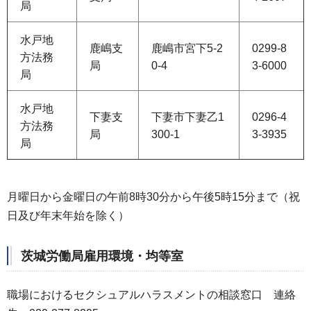
局
水戸地
鹿嶋支
鹿嶋市宮下5-2
0299-8
方法務
局
0-4
3-6000
局
水戸地
下妻支
下妻市下妻乙1
0296-4
方法務
局
300-1
3-3935
局
月曜日から金曜日の午前8時30分から午後5時15分まで（祝
日及び年末年始を除く）
茨城労働局雇用環境・均等室
職場におけるセクシュアルハラスメントの相談窓口 連絡