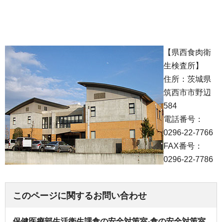
【県西食肉衛
生検査所】
住所：茨城県
筑西市市野辺
584
電話番号：
0296-22-7766
FAX番号：
0296-22-7786
このページに関するお問い合わせ
保健医療部生活衛生課食の安全対策室-食の安全対策室