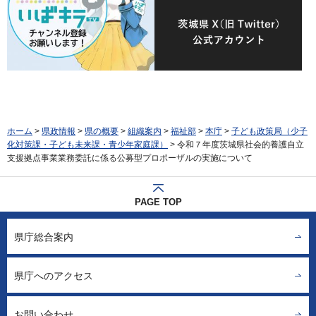
ホーム
>
県政情報
>
県の概要
>
組織案内
>
福祉部
>
本庁
>
子ども政策局（少子
化対策課・子ども未来課・青少年家庭課）
> 令和７年度茨城県社会的養護自立
支援拠点事業業務委託に係る公募型プロポーザルの実施について
PAGE TOP
県庁総合案内
県庁へのアクセス
お問い合わせ