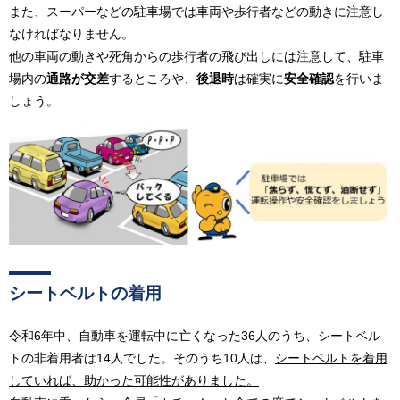
また、スーパーなどの駐車場では車両や歩行者などの動きに注意し
なければなりません。
他の車両の動きや死角からの歩行者の飛び出しには注意して、駐車
場内の
通路が交差
するところや、
後退時
は確実に
安全確認
を行いま
しょう。
シートベルトの着用
令和6年中、自動車を運転中に亡くなった36人のうち、シートベル
トの非着用者は14人でした。そのうち10人は、
シートベルトを着用
していれば、助かった可能性がありました。