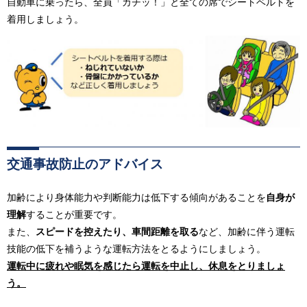
自動車に乗ったら、全員「カチッ！」と全ての席でシートベルトを
着用しましょう。
交通事故防止のアドバイス
加齢により身体能力や判断能力は低下する傾向があることを
自身が
理解
することが重要です。
また、
スピードを控えたり、車間距離を取る
など、加齢に伴う運転
技能の低下を補うような運転方法をとるようにしましょう。
運転中に疲れや眠気を感じたら運転を中止し、休息をとりましょ
う。