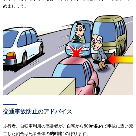
めましょう。
交通事故防止のアドバイス
歩行者、自転車利用の高齢者が、自宅から
500m以内
で事故に遭い死
亡した割合は死者全体の
約6割
にのぼります。