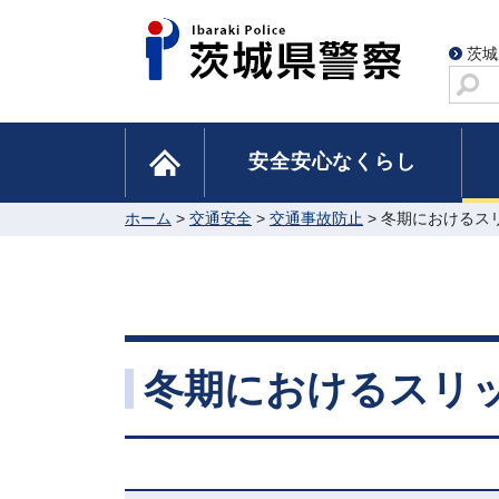
茨城
サ
イ
ト
home
安全安心なくらし
内
検
索
ホーム
>
交通安全
>
交通事故防止
> 冬期におけるス
冬期におけるスリ