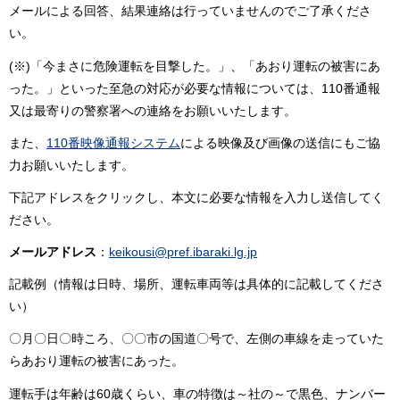
メールによる回答、結果連絡は行っていませんのでご了承くださ
い。
(※)「今まさに危険運転を目撃した。」、「あおり運転の被害にあ
った。」といった至急の対応が必要な情報については、110番通報
又は最寄りの警察署への連絡をお願いいたします。
また、
110番映像通報システム
による映像及び画像の送信にもご協
力お願いいたします。
下記アドレスをクリックし、本文に必要な情報を入力し送信してく
ださい。
メールアドレス
：
keikousi@pref.ibaraki.lg.jp
記載例（情報は日時、場所、運転車両等は具体的に記載してくださ
い）
〇月〇日〇時ころ、〇〇市の国道〇号で、左側の車線を走っていた
らあおり運転の被害にあった。
運転手は年齢は60歳くらい、車の特徴は～社の～で黒色、ナンバー