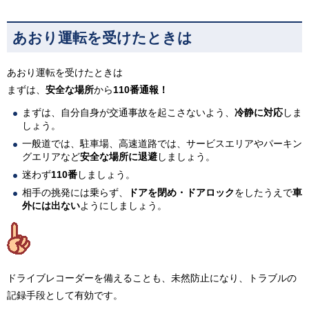
あおり運転を受けたときは
あおり運転を受けたときは
まずは、
安全な場所
から
110番通報！
まずは、自分自身が交通事故を起こさないよう、
冷静に対応
しま
しょう。
一般道では、駐車場、高速道路では、サービスエリアやパーキン
グエリアなど
安全な場所に退避
しましょう。
迷わず
110番
しましょう。
相手の挑発には乗らず、
ドアを閉め・ドアロック
をしたうえで
車
外には出ない
ようにしましょう。
ドライブレコーダーを備えることも、未然防止になり、トラブルの
記録手段として有効です。