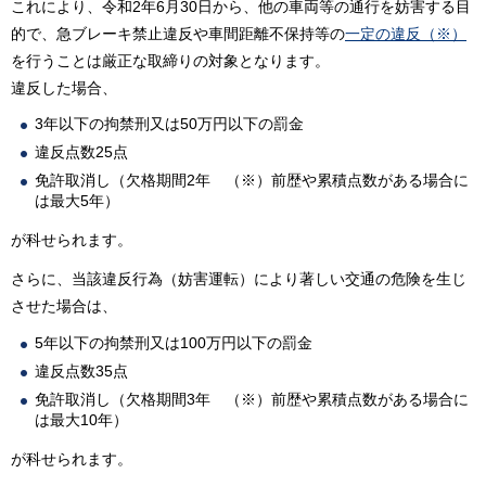
これにより、令和2年6月30日から、他の車両等の通行を妨害する目
的で、急ブレーキ禁止違反や車間距離不保持等の
一定の違反（※）
を行うことは厳正な取締りの対象となります。
違反した場合、
3年以下の拘禁刑又は50万円以下の罰金
違反点数25点
免許取消し（欠格期間2年
（※）前歴や累積点数がある場合に
は最大5年）
が科せられます。
さらに、当該違反行為（妨害運転）により著しい交通の危険を生じ
させた場合は、
5年以下の拘禁刑又は100万円以下の罰金
違反点数35点
免許取消し（欠格期間3年
（※）前歴や累積点数がある場合に
は最大10年）
が科せられます。