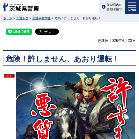
茨城県内の
警察署情報
MENU
ホーム
>
交通安全
>
交通事故防止
> 危険！許しません、あおり運転！
更新日:2026年4月23日
危険！許しません、あおり運転！