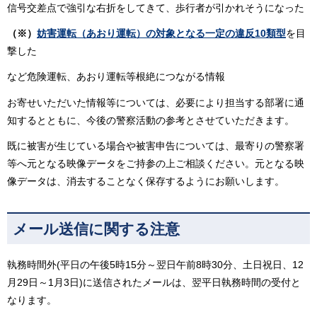
信号交差点で強引な右折をしてきて、歩行者が引かれそうになった
（※）
妨害運転（あおり運転）の対象となる一定の違反10類型
を目
撃した
など危険運転、あおり運転等根絶につながる情報
お寄せいただいた情報等については、必要により担当する部署に通
知するとともに、今後の警察活動の参考とさせていただきます。
既に被害が生じている場合や被害申告については、最寄りの警察署
等へ元となる映像データをご持参の上ご相談ください。元となる映
像データは、消去することなく保存するようにお願いします。
メール送信に関する注意
執務時間外(平日の午後5時15分～翌日午前8時30分、土日祝日、12
月29日～1月3日)に送信されたメールは、翌平日執務時間の受付と
なります。