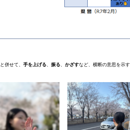
と併せて、
手を上げる
、
振る
、
かざす
など、横断の意思を示す