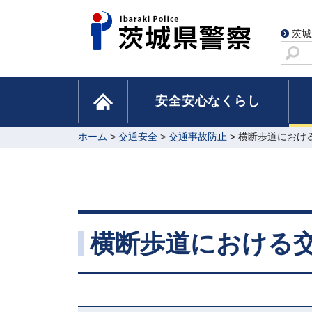
茨城
サ
イ
ト
home
安全安心なくらし
内
検
索
ホーム
>
交通安全
>
交通事故防止
> 横断歩道におけ
横断歩道における