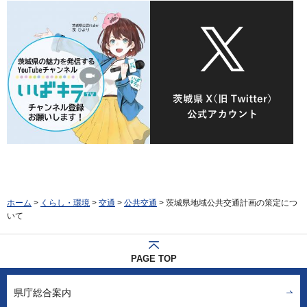
ホーム
>
くらし・環境
>
交通
>
公共交通
> 茨城県地域公共交通計画の策定につ
いて
PAGE TOP
県庁総合案内