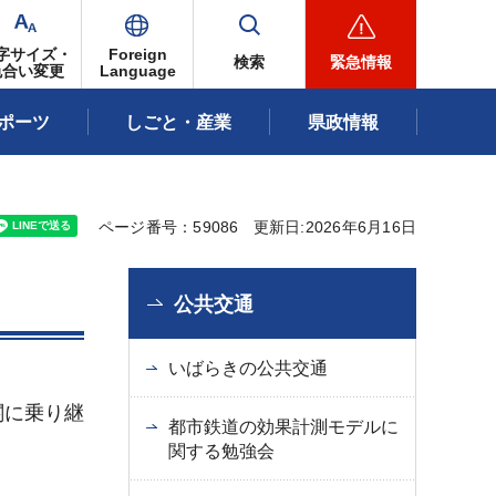
字サイズ・
Foreign
検索
緊急情報
色合い変更
Language
ポーツ
しごと・産業
県政情報
ページ番号：59086
更新日:2026年6月16日
公共交通
いばらきの公共交通
関に乗り継
都市鉄道の効果計測モデルに
関する勉強会