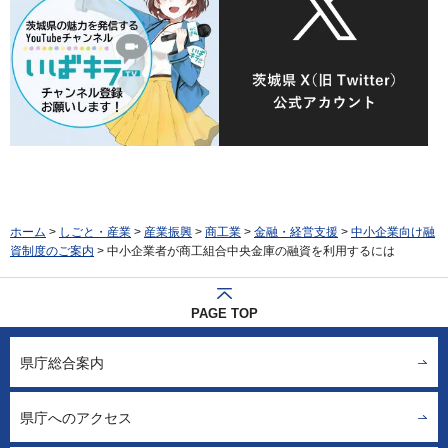
ホーム
>
しごと・産業
>
産業振興
>
商工業
>
金融・経営支援
>
中小企業向け融
資制度のご案内
> 中小企業者が商工組合中央金庫の融資を利用するには
PAGE TOP
県庁総合案内
県庁へのアクセス