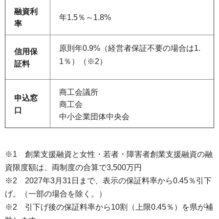
融資
利
年1.5％～1.8%
率
原則年0.9%（経営者保証不要の場合は1.
信用
保
1％）（※2）
証料
商工会議所
申込
窓
商工会
口
中小企業団体中央会
※1 創業支援融資と女性・若者・障害者創業支援融資の融
資限度額は、両制度の合算で3,500万円
※2 2027年3月31日まで、表示の保証料率から0.45％引下
げ。（一部の場合を除く。）
※2 引下げ後の保証料率から10割（上限0.45％）を県が補