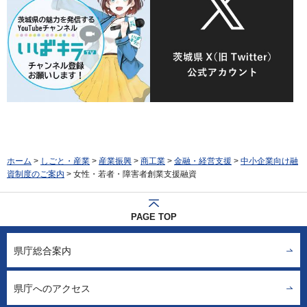
ホーム
>
しごと・産業
>
産業振興
>
商工業
>
金融・経営支援
>
中小企業向け融
資制度のご案内
> 女性・若者・障害者創業支援融資
PAGE TOP
県庁総合案内
県庁へのアクセス