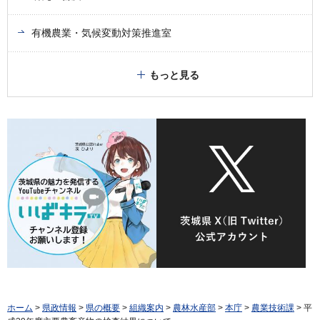
有機農業・気候変動対策推進室
もっと見る
ホーム
>
県政情報
>
県の概要
>
組織案内
>
農林水産部
>
本庁
>
農業技術課
> 平