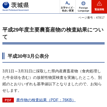
茨城県
文字サイズ・
Foreign
緊急情報
色合い変更
Language
ページ番号：47817
平成29年度主要農畜産物の検査結果につい
て
平成30年3月公表分
3月1日～3月31日に採取した県内産農畜産物（食肉処理し
た牛全頭を含む）の放射性物質検査を実施したところ、別
紙のとおりいずれも基準値以下となりましたので、お知ら
せします。
農作物の検査結果（PDF：76KB）