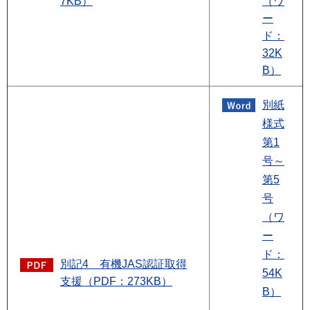
7KB）
（ワ
ー
ド：
32K
B）
別紙
様式
第1
号～
第5
号
（ワ
ー
ド：
別記4 有機JAS認証取得
54K
支援（PDF：273KB）
B）