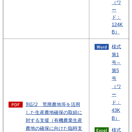
（ワ
ー
ド：
124K
B）
様式
第1
号～
第5
号
（ワ
ー
ド：
別記2 荒廃農地等を活用
43K
した生産農地確保の取組に
B）
対する支援（有機農業生産
農地の確保に向けた臨時支
様式