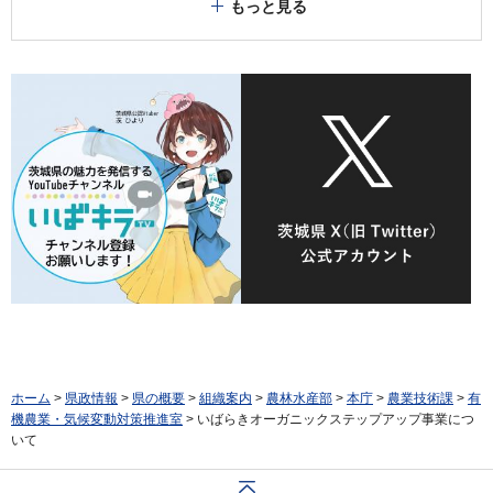
もっと見る
ホーム
>
県政情報
>
県の概要
>
組織案内
>
農林水産部
>
本庁
>
農業技術課
>
有
機農業・気候変動対策推進室
> いばらきオーガニックステップアップ事業につ
いて