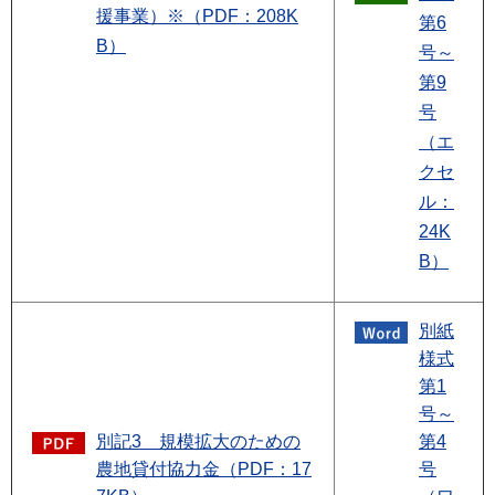
援事業）※（PDF：208K
第6
B）
号～
第9
号
（エ
クセ
ル：
24K
B）
別紙
様式
第1
号～
別記3 規模拡大のための
第4
農地貸付協力金（PDF：17
号