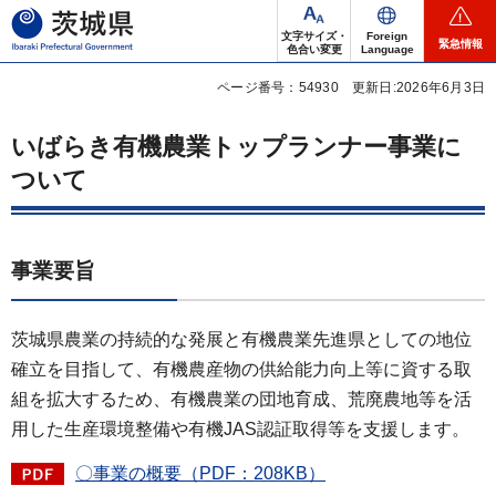
茨城県
文字サイズ・
Foreign
緊急情報
色合い変更
Language
ページ番号：54930
更新日:2026年6月3日
いばらき有機農業トップランナー事業に
ついて
事業要旨
茨城県農業の持続的な発展と有機農業先進県としての地位
確立を目指して、有機農産物の供給能力向上等に資する取
組を拡大するため、有機農業の団地育成、荒廃農地等を活
用した生産環境整備や有機JAS認証取得等を支援します。
〇事業の概要（PDF：208KB）