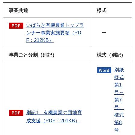
事業共通
様式
いばらき有機農業トップラ
ンナー事業実施要領（PD
ー
F：212KB）
事業ごと分割（別記）
様式（別記）
別紙
様式
第1
号～
第7
号、
別記1 有機農業の団地育
様式
成支援（PDF：201KB）
第8
号