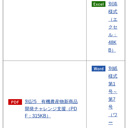
別添
様式
（エ
クセ
ル：
48K
B）
別紙
様式
第1
号～
第7
別記5 有機農産物新商品
号
開発チャレンジ支援（PD
（ワ
F：315KB）
ー