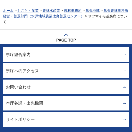
ホーム
>
しごと・産業
>
農林水産業
>
農林事務所
>
県央地域
>
県央農林事務所
経営・普及部門（水戸地域農業改良普及センター）
> サツマイモ基腐病につい
て
PAGE TOP
県庁総合案内
県庁へのアクセス
お問い合わせ
本庁各課・出先機関
サイトポリシー