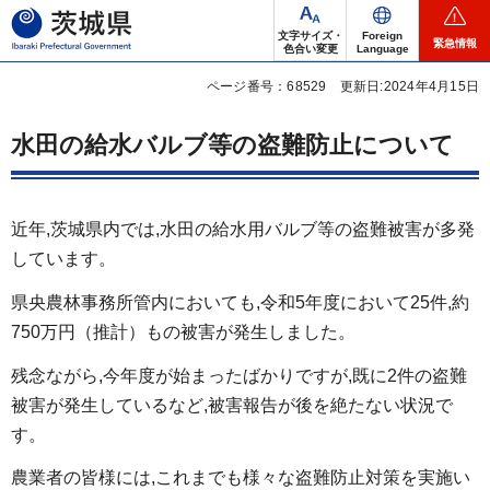
茨城県
文字サイズ・
Foreign
緊急情報
色合い変更
Language
ページ番号：68529
更新日:2024年4月15日
水田の給水バルブ等の盗難防止について
近年,茨城県内では,水田の給水用バルブ等の盗難被害が多発
しています。
県央農林事務所管内においても,令和5年度において25件,約
750万円（推計）もの被害が発生しました。
残念ながら,今年度が始まったばかりですが,既に2件の盗難
被害が発生しているなど,被害報告が後を絶たない状況で
す。
農業者の皆様には,これまでも様々な盗難防止対策を実施い