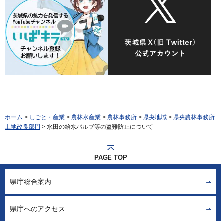
ホーム
>
しごと・産業
>
農林水産業
>
農林事務所
>
県央地域
>
県央農林事務所
土地改良部門
> 水田の給水バルブ等の盗難防止について
PAGE TOP
県庁総合案内
県庁へのアクセス