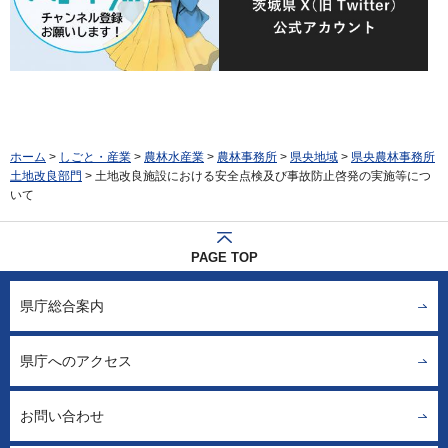
ホーム
>
しごと・産業
>
農林水産業
>
農林事務所
>
県央地域
>
県央農林事務所
土地改良部門
> 土地改良施設における安全点検及び事故防止啓発の実施等につ
いて
PAGE TOP
県庁総合案内
県庁へのアクセス
お問い合わせ