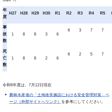
年
H27
H28
H29
H30
R1
R2
R3
R4
R5
度
事
6
3
7
7
故
1
8
8
3
6
数
死
6
2
5
7
亡
1
8
8
2
6
数
令和6年度は、7月12日現在
農林水産省の「土地改良施設における安全管理対策」ペ
ージ（外部サイトへリンク）
を参考にしてください。