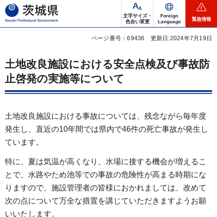
茨城県
文字サイズ・
Foreign
緊急情報
色合い変更
Language
ページ番号：69436
更新日:2024年7月19日
土地改良施設における安全点検及び事故防
止啓発の実施等について
土地改良施設における事故については、残念ながら毎年度
発生し、直近の10年間では県内で46件の死亡事故が発生し
ています。
特に、夏は気温が高くなり、水場に接する機会が増えるこ
とで、水路やため池等での事故の危険性が高まる時期にな
りますので、施設管理者の皆様におかれましては、改めて
次の点について万全な措置を講じていただきますようお願
いいたします。