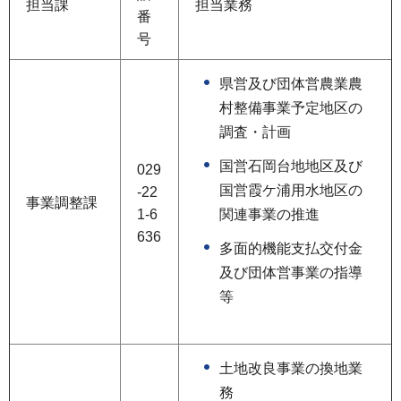
担当課
担当業務
番
号
県営及び団体営農業農
村整備事業予定地区の
調査・計画
国営石岡台地地区及び
029
国営霞ケ浦用水地区の
-22
事業調整課
1-6
関連事業の推進
636
多面的機能支払交付金
及び団体営事業の指導
等
土地改良事業の換地業
務