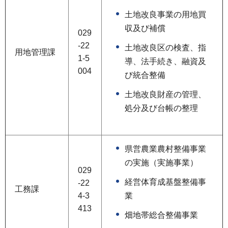
土地改良事業の用地買
収及び補償
029
-22
土地改良区の検査、指
用地管理課
1-5
導、法手続き、融資及
004
び統合整備
土地改良財産の管理、
処分及び台帳の整理
県営農業農村整備事業
の実施（実施事業）
029
経営体育成基盤整備事
-22
工務課
4-3
業
413
畑地帯総合整備事業