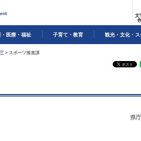
文
康・医療・福祉
子育て・教育
観光・文化・ス
庁
> スポーツ推進課
県庁