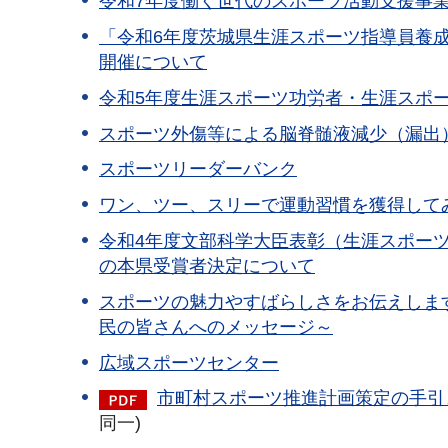
令和7年度働く世代のスポーツ活動支援事
「令
和6年度茨城県生涯スポーツ指導員養
開催について
令和5年度生涯スポーツ功労者・生涯スポ
スポーツ外傷等による脳脊髄液減少（漏出
スポーツリーダーバンク
ワン、ツー、スリーで運動習慣を獲得して
令和4年度文部科学大臣表彰（生涯スポー
の本県受賞者決定について
スポーツの魅力やすばらしさをお伝えしま
民の皆さんへのメッセージ～
広域スポーツセンター
市町村スポーツ推進計画策定の手引き（
同一)