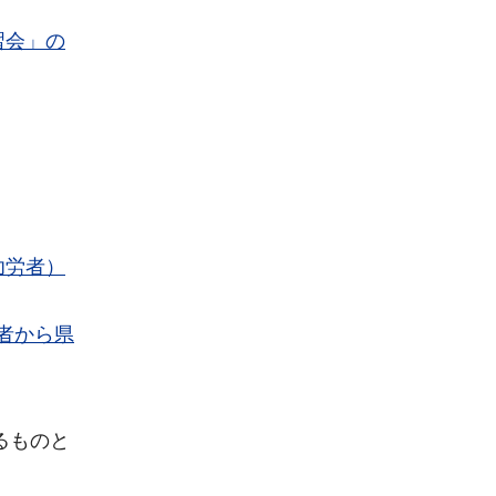
習会」の
功労者）
者から県
るものと