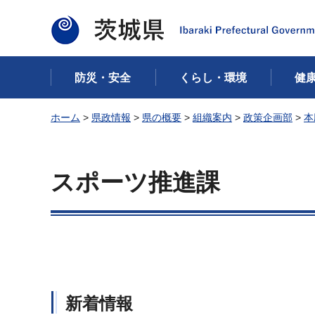
茨城県
防災・安全
くらし・環境
健
ホーム
>
県政情報
>
県の概要
>
組織案内
>
政策企画部
>
本
スポーツ推進課
新着情報