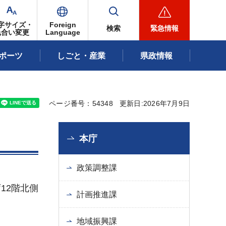
字サイズ・
Foreign
検索
緊急情報
色合い変更
Language
ポーツ
しごと・産業
県政情報
ページ番号：54348
更新日:2026年7月9日
本庁
政策調整課
12階北側
計画推進課
地域振興課