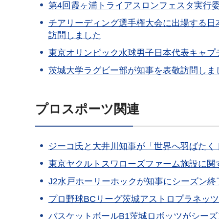
第4回霞ヶ浦トライアスロンフェスタ実行
チアリーディング選手権大会に出場する日
訪問しました
東京オリンピック水球男子日本代表キャプ
茨城大学ラグビー部が知事を表敬訪問しま
プロスポーツ関連
ジーコ氏と大井川知事が「世界へ羽ばたく
東京ヤクルトスワローズファーム施設に関
J2水戸ホーリーホックが知事にシーズン終
プロ野球BCリーグ茨城アストロプラネッ
バスケットボールB1茨城ロボッツがシー