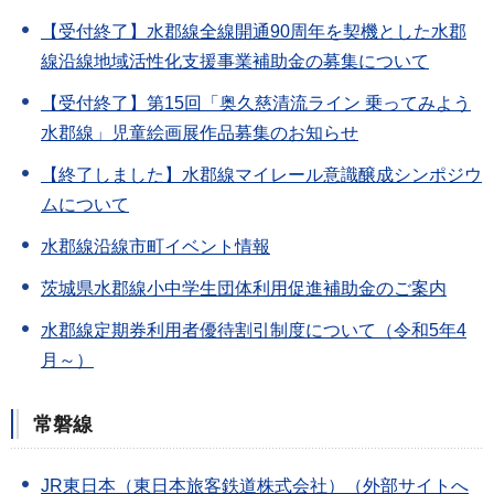
【受付終了】水郡線全線開通90周年を契機とした水郡
線沿線地域活性化支援事業補助金の募集について
【受付終了】
第15回「奥久慈清流ライン 乗ってみよう
水郡線」児童絵画展作品募集のお知らせ
【終了しました】
水郡線マイレール意識醸成シンポジウ
ムについて
水郡線沿線市町イベント情報
茨城県水郡線小中学生団体利用促進補助金のご案内
水郡線定期券利用者優待割引制度について（令和5年4
月～）
常磐線
JR東日本（東日本旅客鉄道株式会社）（外部サイトへ