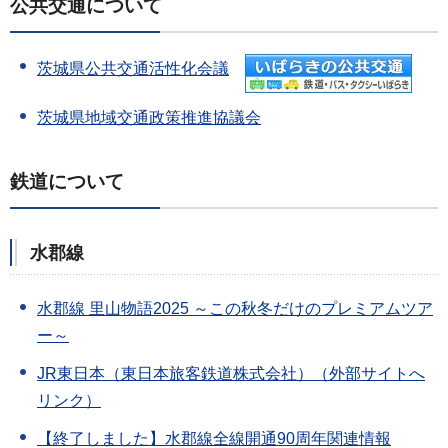
公共交通について
茨城県
公共交通活性化会議
茨城県地域交通政策推進協議会
鉄道について
水郡線
水郡線 里山物語2025 ～この秋冬だけのプレミアムツア
ー～
JR東日本（東日本旅客鉄道株式会社）（外部サイトへ
リンク）
【終了しました】水郡線全線開通90周年関連情報