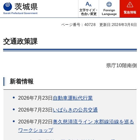
茨城県
文字サイズ・
Foreign
緊急情報
色合い変更
Language
ページ番号：40728
更新日:2026年3月6日
交通政策課
県庁10階南側
新着情報
2026年7月23日
自動車運転代行業
2026年7月23日
いばらきの公共交通
2026年7月22日
奥久慈清流ライン 水郡線沿線を巡る
ワークショップ