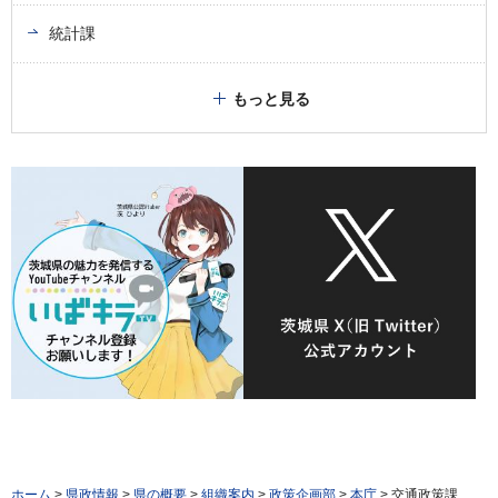
統計課
もっと見る
ホーム
>
県政情報
>
県の概要
>
組織案内
>
政策企画部
>
本庁
> 交通政策課