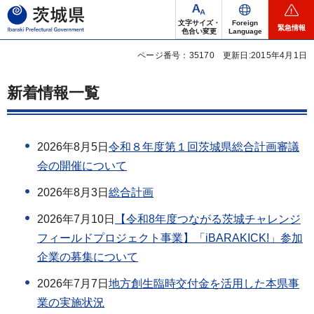
茨城県
文字サイズ・
Foreign
緊急情報
色合い変更
Language
ページ番号：35170
更新日:2015年4月1日
新着情報一覧
2026年8月5日
令和８年度第１回茨城県総合計画審議
会の開催について
2026年8月3日
総合計画
2026年7月10日
【令和8年度つながる茨城チャレンジ
フィールドプロジェクト事業】「iBARAKICK!」参加
企業の募集について
2026年7月7日
地方創生臨時交付金を活用した本県事
業の実施状況