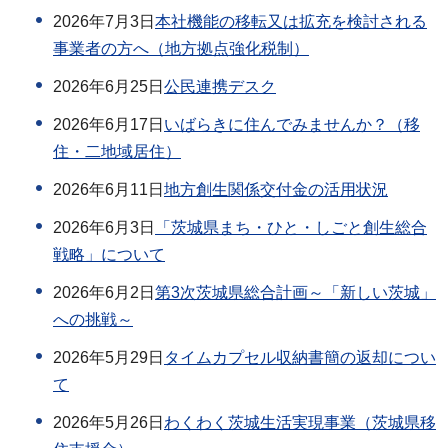
2026年7月3日
本社機能の移転又は拡充を検討される
事業者の方へ（地方拠点強化税制）
2026年6月25日
公民連携デスク
2026年6月17日
いばらきに住んでみませんか？（移
住・二地域居住）
2026年6月11日
地方創生関係交付金の活用状況
2026年6月3日
「茨城県まち・ひと・しごと創生総合
戦略」について
2026年6月2日
第3次茨城県総合計画～「新しい茨城」
への挑戦～
2026年5月29日
タイムカプセル収納書簡の返却につい
て
2026年5月26日
わくわく茨城生活実現事業（茨城県移