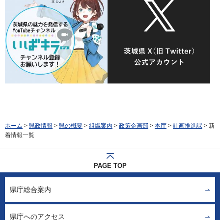
ホーム
>
県政情報
>
県の概要
>
組織案内
>
政策企画部
>
本庁
>
計画推進課
> 新
着情報一覧
PAGE TOP
県庁総合案内
県庁へのアクセス