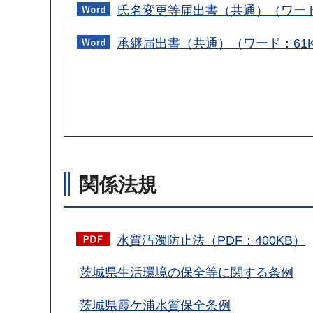
氏名変更等届出書（共通）（ワード
承継届出書（共通）（ワード：61
関係法規
水質汚濁防止法（PDF：400KB）
茨城県生活環境の保全等に関する条例
茨城県霞ケ浦水質保全条例