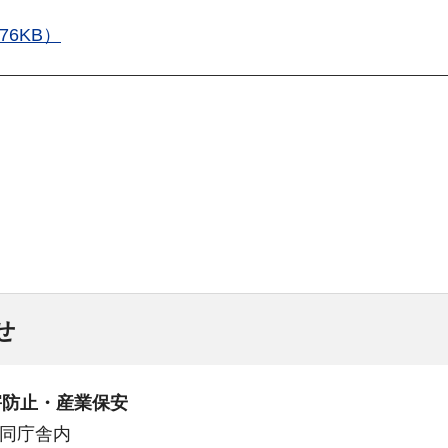
6KB）
せ
害防止・産業保安
合同庁舎内