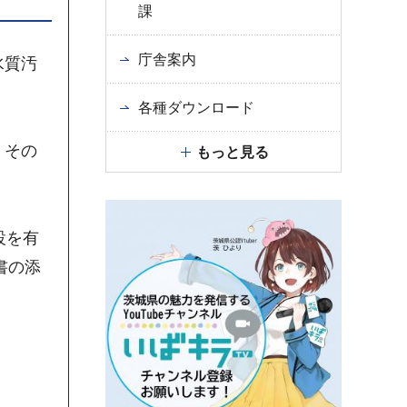
課
庁舎案内
水質汚
各種ダウンロード
、その
もっと見る
。
設を有
書の添