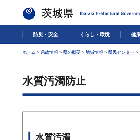
茨城県
防災・安全
くらし・環境
健
ホーム
>
県政情報
>
県の概要
>
地域情報
>
県民センター
>
水質汚濁防止
水質汚濁