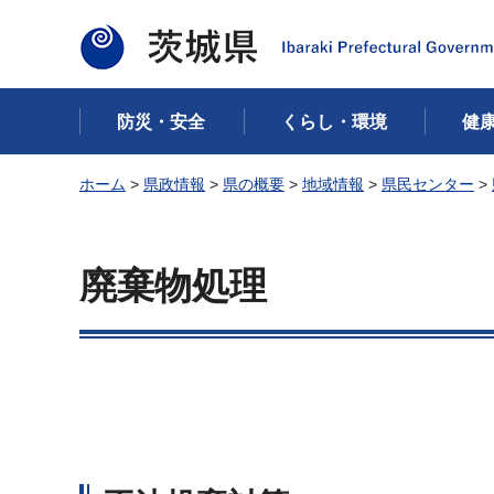
茨城県
防災・安全
くらし・環境
健
ホーム
>
県政情報
>
県の概要
>
地域情報
>
県民センター
>
廃棄物処理