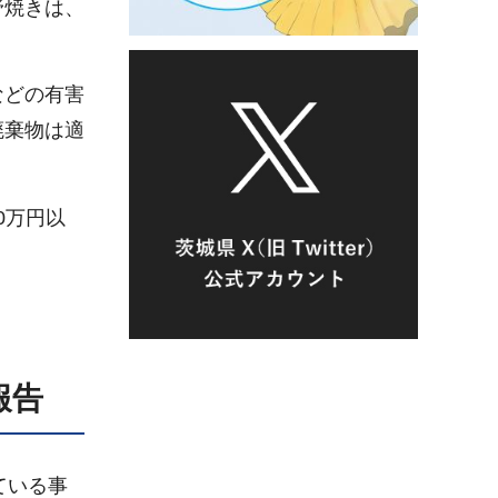
野焼きは、
などの有害
廃棄物は適
0万円以
報告
ている事