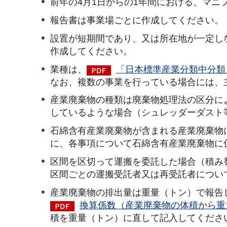
前年の4月1日からの1年間における、マニ
報告書は事業場ごとに作成してください。
設置が短期間であり、又は所在地が一定し
作成してください。
業種は、
「日本標準産業分類中分類」
なお、複数の事業を行っている場合には、
産業廃棄物の種類は廃棄物処理法の区分に
しているような場合（シュレッダーダスト
石綿含有産業廃棄物が含まれる産業廃棄物
に、各事項について石綿含有産業廃棄物に
区間を区切って運搬を委託した場合（積み
区間ごとの運搬受託者又は再受託者につい
産業廃棄物の排出量は重量（トン）で報告
換算係数（産業廃棄物の体積から重
積を重量（トン）に直して記入してくださ