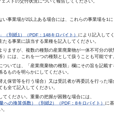
フェストの交付状況について報告してください。
ない事業場が2以上ある場合には、これらの事業場を1に
（別紙1）（PDF：148キロバイト）
により記入して
主たる事業に該当する業種を記入してください。
よりますが、複数の種類の産業廃棄物が一体不可分の状
等）には、これを一つの種類として扱うことも可能です
については、「産業廃棄物の種類」欄にその旨を記載す
係るものを明らかにしてください。
替え保管等を行う場合）又は受託者が再委託を行った場
ても全て記入してください。
してください。重量の把握が困難な場合には、
量への換算係数）（別紙2）（PDF：8キロバイト）
に
い。