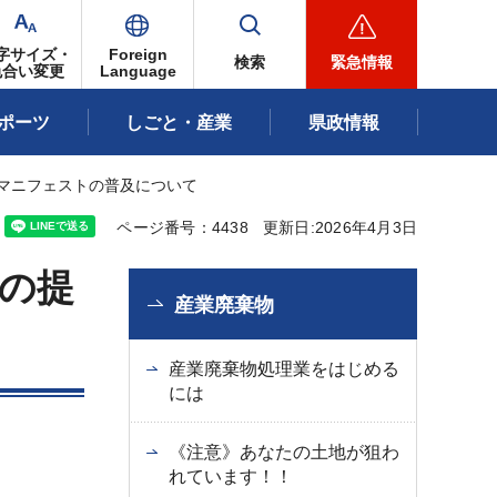
字サイズ・
Foreign
検索
緊急情報
色合い変更
Language
ポーツ
しごと・産業
県政情報
マニフェストの普及について
ページ番号：4438
更新日:2026年4月3日
の提
産業廃棄物
産業廃棄物処理業をはじめる
には
《注意》あなたの土地が狙わ
れています！！