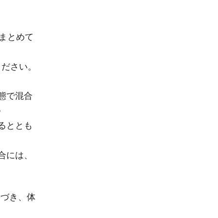
まとめて
ください。
態で混合
。
るととも
合には、
基づき、体