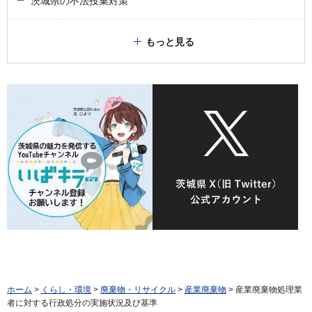
茨城県の不法投棄対策
もっと見る
ホーム
>
くらし・環境
>
廃棄物・リサイクル
>
産業廃棄物
> 産業廃棄物処理業
者に対する行政処分の実施状況及び基準