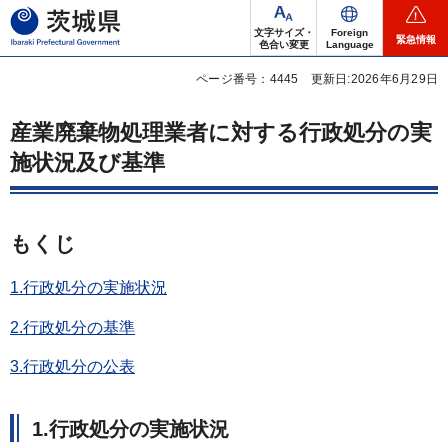
茨城県
文字サイズ・
Foreign
緊急情報
色合い変更
Language
ページ番号：4445
更新日:2026年6月29日
産業廃棄物処理業者に対する行政処分の実
施状況及び基準
もくじ
1.行政処分の実施状況
2.行政処分の基準
3.行政処分の公表
1.
行政処分の実施状況