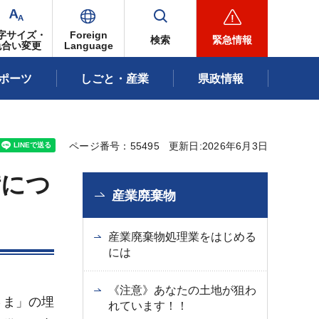
字サイズ・
Foreign
検索
緊急情報
色合い変更
Language
ポーツ
しごと・産業
県政情報
ページ番号：55495
更新日:2026年6月3日
備につ
産業廃棄物
産業廃棄物処理業をはじめる
には
《注意》あなたの土地が狙わ
さま」の埋
れています！！