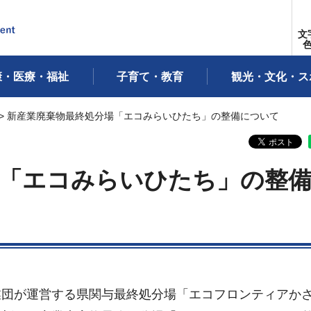
文
康・医療・福祉
子育て・教育
観光・文化・ス
> 新産業廃棄物最終処分場「エコみらいひたち」の整備について
場「エコみらいひたち」の整
業団が運営する県関与最終処分場「エコフロンティアか