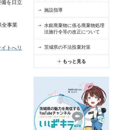
整備を日立
施設指導
保全事業
水銀廃棄物に係る廃棄物処理
法施行令等の改正について
茨城県の不法投棄対策
サイトへリ
もっと見る