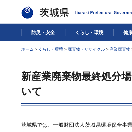
茨城県
防災・安全
くらし・環境
健
ホーム
>
くらし・環境
>
廃棄物・リサイクル
>
産業廃棄物
新産業廃棄物最終処分
いて
茨城県では、一般財団法人茨城県環境保全事