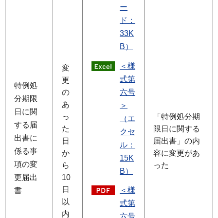
ー
ド：
33K
B）
＜様
変
式第
更
特例処
六号
の
分期限
あ
＞
日に関
っ
「特例処分期
（エ
する届
た
限日に関する
クセ
出書に
日
届出書」の内
ル：
係る事
か
容に変更があ
15K
項の変
ら
った
B）
更届出
10
日
＜様
書
以
式第
内
六号