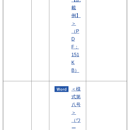
載
例】
＞
（P
D
F：
151
K
B）
＜様
式第
八号
＞
（ワ
ー