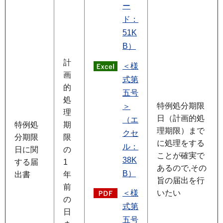
ー
ド：
51K
B）
計
＜様
画
式第
的
五号
処
特例処分期限
＞
理
日（計画的処
（エ
特例処
期
理期限）まで
クセ
分期限
限
に処理をする
ル：
日に関
の
ことが確実で
38K
する届
1
あるので,その
B）
出書
年
旨の届出を行
前
いたい
＜様
の
式第
日
五号