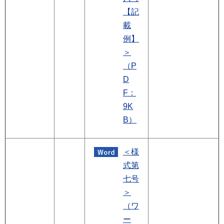
【記
載
例】
＞
（P
D
F：
9K
B）
＜様
式第
七号
＞
（ワ
ー