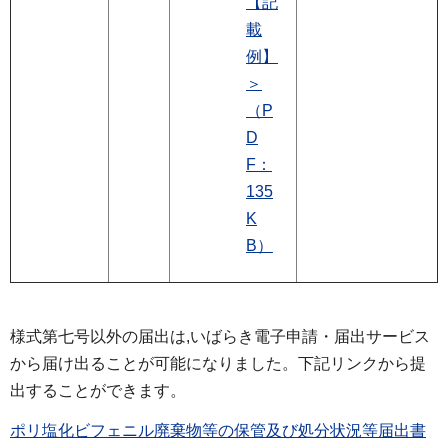
【記
載
例】
＞
（P
D
F：
135
K
B）
様式第七号以外の届出は,いばらき電子申請・届出サービス
から届け出ることが可能になりました。下記リンクから提
出することができます。
ポリ塩化ビフェニル廃棄物等の保管及び処分状況等届出書