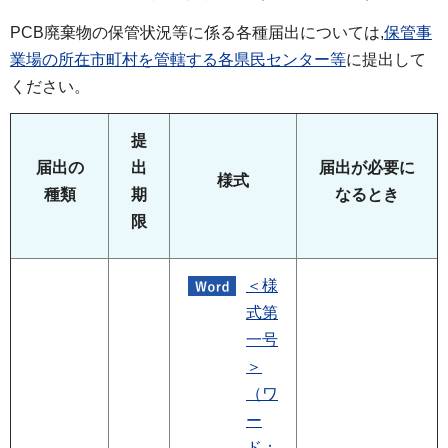
PCB廃棄物の保管状況等に係る各種届出については,
保管事
業場の所在市町村を管轄する各県民センター等
に提出して
ください。
提
届出の
出
届出が
必要に
様式
種類
期
なるとき
限
＜様
式第
一号
＞
（ワ
ー
ド：