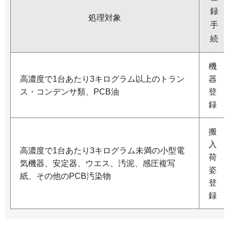
録
処理対象
手
続
機
高濃度で1台あたり3キログラム以上のトラン
器
ス・コンデンサ類、PCB油
登
録
搬
入
高濃度で1台あたり3キログラム未満の小型電
荷
気機器、安定器、ウエス、汚泥、感圧複写
姿
紙、その他のPCB汚染物
登
録