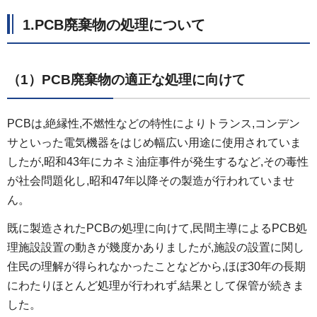
1.
PCB廃棄物の処理について
（1）PCB廃棄物の適正な処理に向けて
PCBは,絶縁性,不燃性などの特性によりトランス,コンデン
サといった電気機器をはじめ幅広い用途に使用されていま
したが,昭和43年にカネミ油症事件が発生するなど,その毒性
が社会問題化し,昭和47年以降その製造が行われていませ
ん。
既に製造されたPCBの処理に向けて,民間主導によるPCB処
理施設設置の動きが幾度かありましたが,施設の設置に関し
住民の理解が得られなかったことなどから,ほぼ30年の長期
にわたりほとんど処理が行われず,結果として保管が続きま
した。