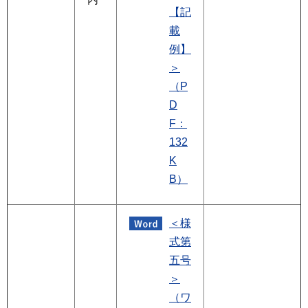
【記
載
例】
＞
（P
D
F：
132
K
B）
＜様
式第
五号
＞
（ワ