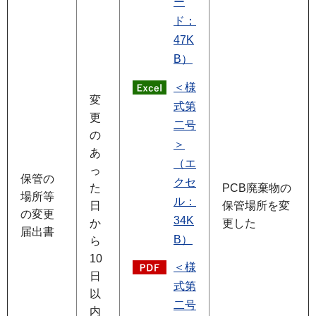
ー
ド：
47K
B）
＜様
変
式第
更
二号
の
＞
あ
（エ
っ
保管の
クセ
た
PCB廃棄物の
場所等
ル：
日
保管場所を変
の変更
34K
か
更した
届出書
B）
ら
10
＜様
日
式第
以
二号
内