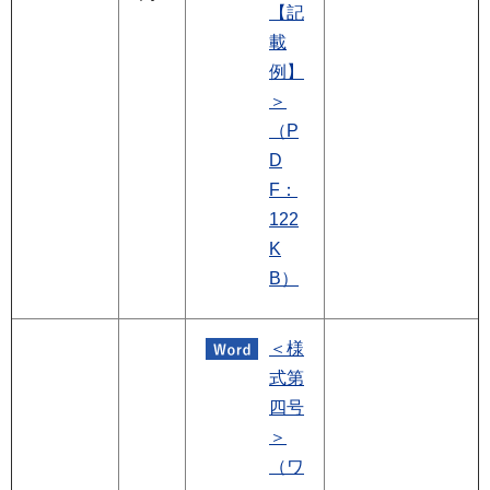
【記
載
例】
＞
（P
D
F：
122
K
B）
＜様
式第
四号
＞
（ワ