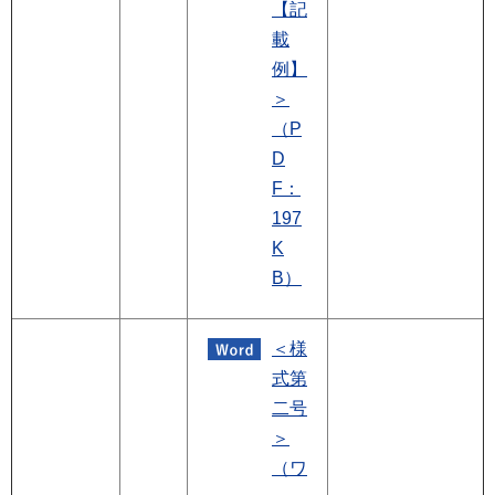
【記
載
例】
＞
（P
D
F：
197
K
B）
＜様
式第
二号
＞
（ワ