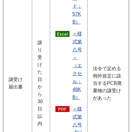
ド：
57K
B）
＜様
式第
譲
八号
り
受
＞
け
（エ
法令で定める
た
クセ
例外規定に該
譲受け
日
ル：
当するPCB廃
届出書
か
48K
棄物の譲受け
ら
B）
があった
30
日
＜様
以
式第
内
八号