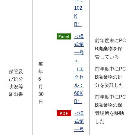
102
K
B）
＜様
前年度末にPC
式第
B廃棄物を保
一号
管している
＞
毎
（エ
前年度中にPC
保管及
年
クセ
B廃棄物の処
び処分
6
ル：
分を委託した
状況等
月
68K
届出書
30
前年度中にPC
B）
日
B廃棄物の保
＜様
管場所を移動
式第
した
一号