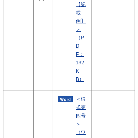
【記
載
例】
＞
（P
D
F：
132
K
B）
＜様
式第
四号
＞
（ワ