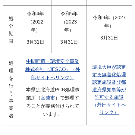
令和4年
令和5年
令和9年（2027
処
（2022
（2023
年）
分
年）
年）
期
3月31日
限
3月31日
3月31日
中間貯蔵・環境安全事業
処
環境大臣が認定
株式会社（JESCO）（外
理
する無害化処理
部サイトへリンク）
を
認定施設及び都
行
本県は北海道PCB処理事
道府県知事等が
う
許可する施設
業所（
室蘭市
）で処理す
事
（外部サイトへ
ることが義務付けられて
業
リンク）
います。
者