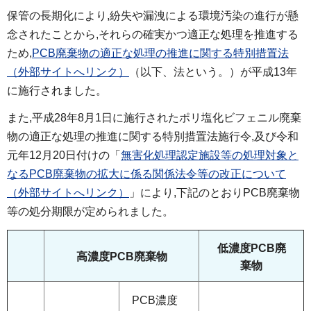
保管の長期化により,紛失や漏洩による環境汚染の進行が懸
念されたことから,それらの確実かつ適正な処理を推進する
ため,
PCB廃棄物の適正な処理の推進に関する特別措置法
（外部サイトへリンク）
（以下、法という。）が平成13年
に施行されました。
また,平成28年8月1日に施行されたポリ塩化ビフェニル廃棄
物の適正な処理の推進に関する特別措置法施行令,及び令和
元年12月20日付けの「
無害化処理認定施設等の処理対象と
なるPCB廃棄物の拡大に係る関係法令等の改正について
（外部サイトへリンク）
」により,下記のとおりPCB廃棄物
等の処分期限が定められました。
低濃度PCB廃
高濃度PCB廃棄物
棄物
PCB濃度