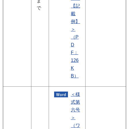
ま
【記
で
載
例】
＞
（P
D
F：
126
K
B）
＜様
式第
六号
＞
（ワ