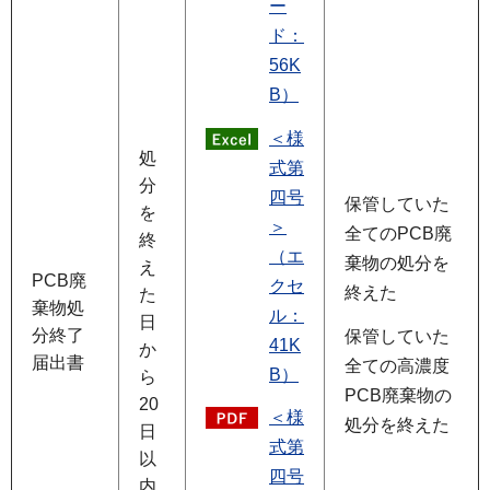
ー
ド：
56K
B）
＜様
処
式第
分
四号
保管していた
を
＞
全てのPCB廃
終
（エ
棄物の処分を
え
PCB廃
クセ
終えた
た
棄物処
ル：
日
分終了
保管していた
41K
か
届出書
全ての高濃度
B）
ら
PCB廃棄物の
20
＜様
処分を終えた
日
式第
以
四号
内