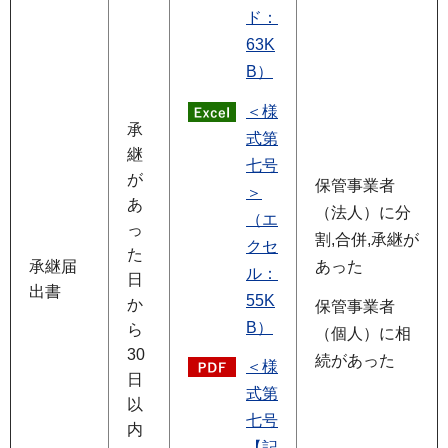
ド：
63K
B）
＜様
承
式第
継
七号
が
保管事業者
＞
あ
（法人）に分
（エ
っ
割,合併,承継が
クセ
た
承継届
あった
ル：
日
出書
55K
か
保管事業者
B）
ら
（個人）に相
30
続があった
＜様
日
式第
以
七号
内
【記