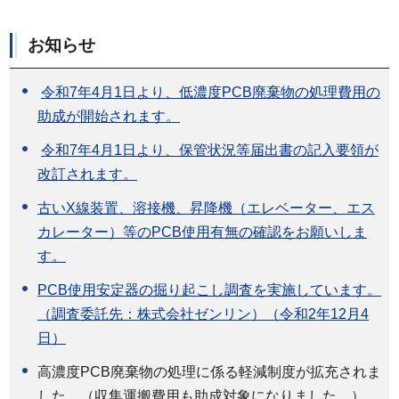
お知らせ
令和7年4月1日より、低濃度PCB廃棄物の処理費用の
助成が開始されます。
令和7年4月1日より、保管状況等届出書の記入要領が
改訂されます。
古いX線装置、溶接機、昇降機（エレベーター、エス
カレーター）等のPCB使用有無の確認をお願いしま
す。
PCB使用安定器の掘り起こし調査を実施しています。
（調査委託先：株式会社ゼンリン）（令和2年12月4
日）
高濃度PCB廃棄物の処理に係る軽減制度が拡充されま
した。（収集運搬費用も助成対象になりました。）