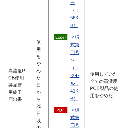
ー
ド：
56K
B）
＜様
使
式第
用
四号
を
＞
や
（エ
高濃度P
め
使用していた
クセ
CB使用
た
全ての高濃度
ル：
製品使
日
PCB製品の使
41K
用終了
か
用をやめた
B）
届出書
ら
20
＜様
日
式第
以
四号
内