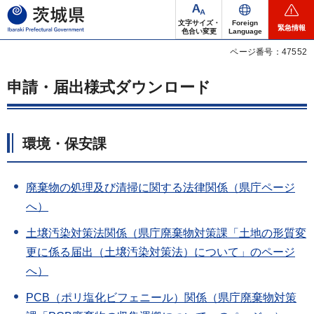
茨城県
文字サイズ・
Foreign
緊急情報
色合い変更
Language
ページ番号：47552
申請・届出様式ダウンロード
環境・保安課
廃棄物の処理及び清掃に関する法律関係（県庁ページ
へ）
土壌汚染対策法関係（県庁廃棄物対策課「土地の形質変
更に係る届出（土壌汚染対策法）について」のページ
へ）
PCB（ポリ塩化ビフェニール）関係（県庁廃棄物対策