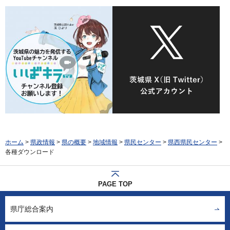
ホーム
>
県政情報
>
県の概要
>
地域情報
>
県民センター
>
県西県民センター
>
各種ダウンロード
PAGE TOP
県庁総合案内