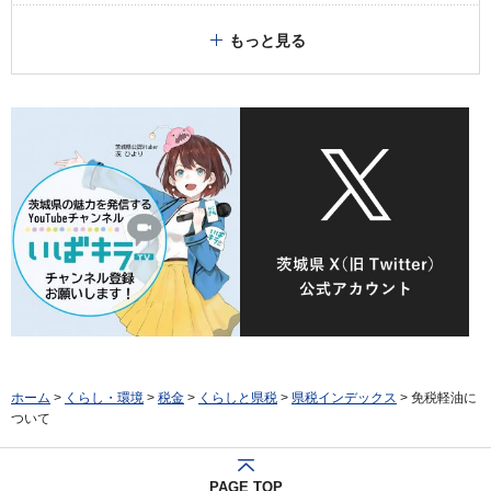
もっと見る
ホーム
>
くらし・環境
>
税金
>
くらしと県税
>
県税インデックス
> 免税軽油に
ついて
PAGE TOP