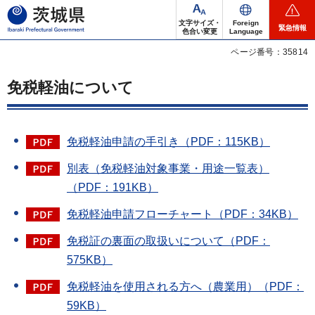
茨城県
文字サイズ・
Foreign
緊急情報
色合い変更
Language
ページ番号：35814
免税軽油について
免税軽油申請の手引き（PDF：115KB）
別表（免税軽油対象事業・用途一覧表）
（PDF：191KB）
免税軽油申請フローチャート（PDF：34KB）
免税証の裏面の取扱いについて（PDF：
575KB）
免税軽油を使用される方へ（農業用）（PDF：
59KB）