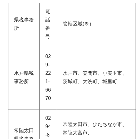
電
県税事務
話
管轄区域(※）
所
番
号
02
9-
水戸県税
22
水戸市、笠間市、小美玉市、
事務所
1-
茨城町、大洗町、城里町
66
70
02
常陸太田市、ひたちなか市、
94
常陸太田
常陸大宮市、
-8
県税事務