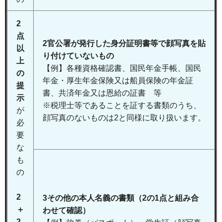
2
点
2官公署が発行した身分証明書等で顔写真を貼
以
り付けていないもの
上
【例】各種資格確認書、国民年金手帳、国民
の
年金・厚生年金保険又は船員保険の年金証
提
書、共済年金又は恩給の証書 等
示
※税理士等であることを証する書類のうち、
が
顔写真のないものは2と同様に取り扱います。
必
要
な
も
の
2
3その他の本人名義の書類（2の1点と組み合
＋
わせて確認）
2