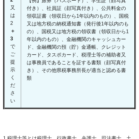
【例】旅券（パスポート）、学生証（顔写真
又
付き）、社員証（顔写真付き）、公共料金の
は
領収証書（領収日から1年以内のもの）、国税
2
又は地方税の納税通知書（発行後1年以内のも
＋
の）、国税又は地方税の領収書（領収日から1
3
年以内のもの）、金融機関のキャッシュカー
で
ド、金融機関の預（貯）金通帳、クレジット
ご
カード、タスポカード、税理士等の補助者又
提
は事務員であることを証する書類（顔写真付
示
き）、その他県税事務所長が適当と認める書
く
類
だ
さ
い
1.税理士等とは税理士、行政書士、弁護士、司法書士、土