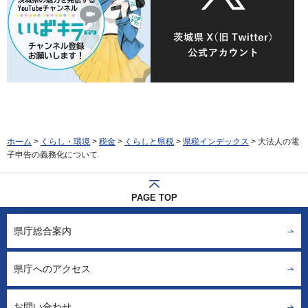
ホーム
>
くらし・環境
>
税金
>
くらしと県税
>
県税インデックス
> 大法人の電
子申告の義務化について
PAGE TOP
県庁総合案内
県庁へのアクセス
お問い合わせ